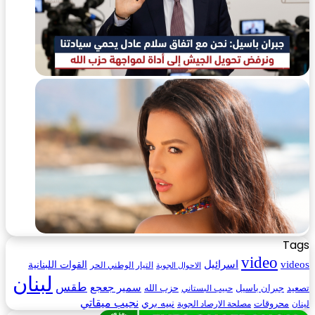
Tags
video
videos
اسرائيل
القوات اللبنانية
التيار الوطني الحر
الاحوال الجوية
لبنان
طقس
سمير جعجع
تصعيد
حزب الله
جبران باسيل
حبيب البستاني
نجيب ميقاتي
محروقات
نبيه بري
لينان
مصلحة الارصاد الجوية