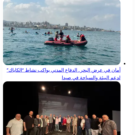
أمان في عرض البحر.. الدفاع المدني يواكب نشاط “الكاياك”
لدعم البيئة والسياحة في صيدا