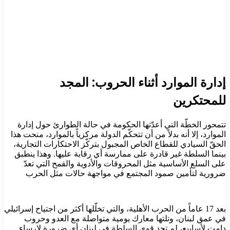
إدارة الموارد أثناء الحروب: المجد
للمحتكرين
تتمحور الخطّة التي أعدّتها الحكومة في حالة الطوارئ حول إدارة
الموارد، إلا أنه بدلاً من أن تتحكّم الدولة مركزياً بالموارد، منحت هذا
الحقّ السيادي للقطاع الخاص المجبول بتركّز الاحتكارات التجارية،
بينما السلطة غير قادرة على ممارسة أي رقابة عليها. وهذا ينطبق
على السلع الأساسية مثل المحروقات والأدوية والقمح التي تعدّ
ضرورية لتأمين صمود المجتمع في مواجهة حالات مثل الحرب
بعد 17 عاماً من الحرب الأهلية، والتي تخلّلها أكثر من اجتياح إسرائيلي
في عمق لبنان، وتلتها معارك يومية متواصلة مع العدو وحروب
دامت لأسابيع، لم تجد قوى السلطة في لبنان أي ضرورة لإرساء