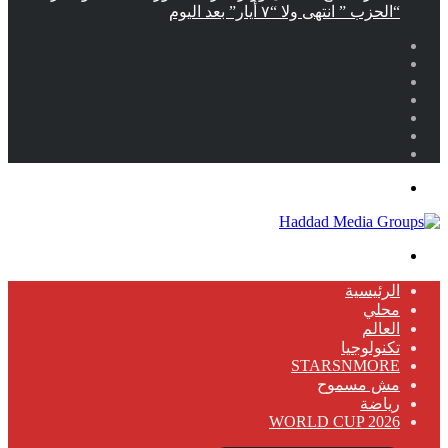
“الحزب ” انتهى ولا “٧ أيار” بعد اليوم
الرئيسية
محلي
العالم
تكنولوجيا
STARSNMORE
مش مسموح
رياضة
WORLD CUP 2026