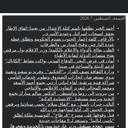
الجمعة, أغسطس 7 2026
أحمد الخير يطلقها باسم كتلة الاعتدال من بعبدا: اتفاق الإطار
يحقق انسحاب إسرائيل وعودة الأسرى..
بالأرقام.. كلفة إعمار الجنوب تصدم الحكومة وتطلق خطة
عودة النازحين وفتح المدارس والطرقات
الطب يعالج بالدواء والإعلام بالكلمة! وزير الإعلام بول مرقص
يفتح منصات الدولة لنقابة الأطباء
أمان في عرض البحر.. الدفاع المدني يواكب نشاط “الكاياك”
لدعم البيئة والسياحة في صيدا
وزارة الثقافة تصف القرار بـ”الحكيم”.. وفريد بو سعيد ونعمة
بدوي يستعرضان إنجازات الصندوق وتطوير خدمات التأمين
شراكة فنية مرتقبة: لقاء لبناني أردني يجمع أحمد الأسعد
ومحمد المجالي لتعزيز التعاون الإعلامي والإنتاجي
من بيروت إلى روما وواشنطن.. الدكتور سالم مبارك يجمع
النخبة ويرسم مستقبل “الابتسامة الذكية”
النائب جبران باسيل: مع “اتفاق سلام” يحمي سيادتنا ويرفض
تحويل الجيش إلى أداة لمواجهة حزب الله
قبل وقوفها على مسرح “قرطاج”.. التونسية ملكة تُطلق
“ناسي ليالينا” وتستعد لـ 8 مفاجآت جديدة
سمير جعجع يستقبل وزير خارجية سوريا الجديدة ويفجرها: