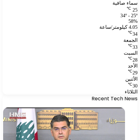
سماء صافية
℃
25
34º - 25º
58%
4.05 كيلومتر/ساعة
℃
34
الجمعة
℃
33
السبت
℃
28
الأحد
℃
29
الأثنين
℃
30
الثلاثاء
Recent Tech News