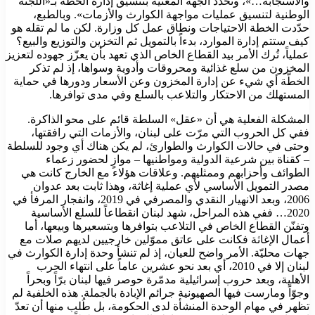
والاستجابة…»، وتحدّد الجهة المعنية بتنسيق إدارة الخطة بـ«اللجنة
الوطنية لتنسيق عمليات مواجهة الكوارث والأزمات». وبالطبع،
حدّدت الخطة الاحتياجات ونطاق عمل كل وزارة. لكن ما لم تقله هو
كيف ستتم إدارة الموارد، بدءاً بالتمويل ثم التخزين والتوزيع والبيع؟
عملياً، تُرك الأمر بيد القطاع الخاص الذي تعهد بأن يعزّز جهوده لتعزيز
المخزون من سلع غذائية ومحروقات وأدوية وسواها، إذ لم تذكر
الخطّة أي شيء عن إدارة المخزون وعن الأسعار ودورها في حماية
المستهلك من الاحتكار والتلاعب بالسلع وفي مدى توافرها.
المشكلة الفعلية هي أن «عقل» السلطة قائم على محو الذاكرة.
ففي كل الحروب التي مرّت على لبنان، والأزمات التي رافقتها،
وحتى في حالات الكوارث والطوارئ، لم يكن هناك أي وجود للسلطة
– كقناة بين شرعية الدولية ومواطنيها – موازٍ لحضور زعماء
الطوائف وأحزابهم وممثليهم. وعلاقات هؤلاء مع الخارج كانت هي
مصدر التمويل الأساسي لأي عملية إغاثة، وهذا ثابت بعد عدوان
2006، وبعد الانهيار النقدي والمصرفي في 2019، وانفجار المرفأ في
2020… ففي هذه المراحل، شهد لبنان انقطاعاً للسلع الأساسية
وتفنّن القطاع الخاص في التلاعب بتوافرها وبتسعيرها وبيعها، أما
أعمال الإغاثة فكانت على عاتق مموّلين خارجيين لديهم صلات مع
جهات محليّة. الأمر واضح للعيان، إذ لم تنشأ وحدة إدارة الكوارث في
لبنان إلا في 2010، أي بعد نحو عشرين عاماً على انتهاء الحرب
الأهلية، وبعد حروب إسرائيلية مدمّرة حوصر فيها لبنان برّاً وبحراً
وجوّاً ومارست فيها الصهيونية جرائم الإبادة بالجملة. هذه الخلفية لم
تظهر في مهام الوحدة المنشأة لدى الحكومة، بل طُلب منها أن تعدّ