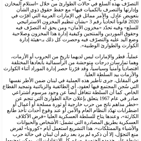
التصرّف بهذه السلع في حالات الطوارئ من خلال «استلام المخازن
وإدارتها والتصرف بالكميات فيها» مع حفظ حقوق ذوي الشأن
بتعويض عادل. والأمر مماثل في الإمارات العربية التي أقرّت في
2020 قانوناً اتحادياً رقم 3 «بشأن تنظيم المخزون الاستراتيجي
للسلع» وفيه تحدّد «مخزون الأمان» ومن يحق له التصرّف فيه
وحقوق الموردين والمنتجين وكيفية إدارة هذا المخزون وصلاحية
وضع اليد عليه والتصرّف فيه وحصرت كل ذلك بـ«هيئة إدارة
الكوارث والطوارئ الوطنية».
عملياً، قطر والإمارات ليس لديهما تاريخ من الحروب أو الأزمات،
وهما تمارسان درجات متوحشة من الرأسمالية بأبعادها المختلفة
اقتصادياً وأمنياً وسياسياً، وقد قرّرتا حصر إدارة الموراد أثناء الكوارث
والأزمات بيد السلطة العليا.
في المقابل، جرى تأطير هذه العملية في لبنان ضمن الأطر نفسها
التي سُجن المجتمع فيها لعقود، أي الطائفية والزبائنية وتمجيد القطاع
الخاص. كما أن السلطة تتغافل أيضاً عن وجود مرسوم اشتراعي
صادر في عام 1967 يتعلق بإعلان حالة الطوارئ التي تنجم عن
«خطر مداهم ناتج من حرب خارجية أو ثورة مسلحة أو أعمال أو
اضطرابات تهدّد النظام العام والأمن أو عند وقوع أحداث تأخذ طابع
الكارثة»، وعندها يتاح للسلطة العسكرية العليا «فرض الأكلاف
العسكرية بطريق المصادرة التي تشمل: الأشخاص والحيوانات
والأشياء والممتلكات». هذا التشريع استعمل أيام «كورونا» لفرض
منع التجوّل، إلا أن ذكره لم يرد بعد رغم أن لبنان في حالة حرب
نشطة على حدوده الجنوبية. ورغم كل الانتقادات التي يمكن توجيهها