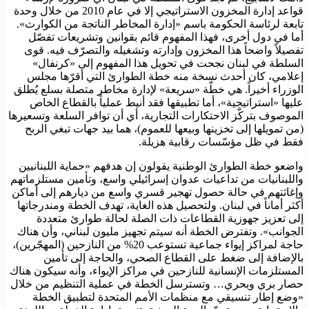
قواعد إدارة المخزون الاستراتيجي إلا في عام 2010 من خلال وحدة
تابعة لرئاسة الحكومة باسم «إدارة المخاطر الناتجة من الكوارث».
أما في دول أخرى، فهذا المفهوم قائم بقوانين وتشريعات تفصّل
تفصيلاً واضحاً هذا المخزون وإدارته وتشغيله والتصرّف فيه. قوى
السلطة في لبنان نجحت في تحويل هذا المفهوم إلى «كرنفال»
إعلامي، كان أحدث نسخة منه خطة الطوارئ التي أقرّها مجلس
الوزراء أخيراً. هي خطّة «سريعة» لإدارة مخاطر متصلة بسلع يُطلق
عليها «استراتيجية»، أما تطبيقها فقد أنيط عملياً بالقطاع الخاص
الموصوف بتركّز الاحتكارات التجارية، أي أن توافر السلعة وتسعيرها
(من تمويلها إلى تخزينها وبيعها للعموم)، هما بيد جهات تبغي الربح
فقط في ظل مؤسّسات رقابية هزيلة.
واضعو خطة الطوارئ الوطنية يقولون إن هدفهم «حماية اللبنانيين
واللبنانيات من تداعيات عدوان إسرائيلي واسع، وتأمين مستلزماتهم
وإغاثتهم في حالة حصول تهجير قسري واسع من ديارهم إلى أماكن
أكثر أماناً في لبنان. ولتحصيل هذه الغاية، تهدف الخطة ومندرجاتها
إلى تعزيز جهوزية القطاعات ذات الصلة لحالة طوارئ متعددة
الجوانب». وتفترض الخطة أنه سيتم تجهيز مليون لبناني، وأن هناك
حاجة لمراكز إيواء جماعية تستوعب 20% من النازحين (المهجّرين)،
بالإضافة إلى ضغط على القطاع الصحي، والحاجة إلى تأمين
المستلزمات الإنسانية للنازحين في مراكز الإيواء، وأنه سيكون هناك
حصار بري وبحري… وتسترسل الخطة في عملية التنظيم من خلال
«وضع إطار تنسيقي مع منظمات الأمم المتحدة لتطبيق الخطة