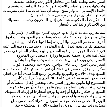
استراتيجية وطنية للحدّ من مخاطر الكوارث، وخططاً تنفيذية
وتحديثها، ومعايير لقياس التقدّم فيها، وتنسيق الدراسات، وتعميم
«النداء الإنساني»… ولم تمنح الهيئة أي صلاحيات بناءً على تشريعات
تتيح لها اتخاذ أي قرار وفرضه في حالات الطوارئ.
لم تذكر خطّة الحكومة شيئاً عن إدارة المخزون وحماية المستهلك
من الاحتكار والتلاعب بالأسعار
ثمة تجارب مقابلة لدول لديها حروب كبيرة مع الكيان الإسرائيلي
مثل مصر قبل توقيع اتفاقات سلام وتطبيع مع العدو، وتجارب لدول
أخرى لم تختبر الحروب والكوارث، إنما لديها علاقات مع العدو.
بمجملها تفرض هذه الدول إدارة المخزون الاحتياطي ووضع اليد عليه
في حالات الضرورة ومراقبة التسعير والبيع وتوافر السلع. في مصر
مثلاً، ثمة نشرة رسمية تصدرها وزارة الاقتصاد عن المخزون
الاستراتيجي ويرد فيها أن هناك 28 سلعة يجب توافرها بشكل
استراتيجي (قمح، زيت خام، دواجن، لحوم حية ومجمدة، فول،
سكر…)، وقرّرت مصر في 2021 أن تشيد 7 مستودعات ضخمة لهذه
السلع بهدف «الإنتاج والتوزيع والتخزين ومنع التلاعب». أما في قطر،
فقد صدر المرسوم 24 في عام 2019 الذي يرخّص للشركات
المسموح لها تكوين مخزون استراتيجي ويحظّر إقفال المنشآت أو
وقف استيراد هذه السلع من دون علمها، كما يحذّر من منع عرض
السلع أو احتكار تداولها أو إخفائها ورفع أسعارها أو إرغام المستهلك
على شراء كمية منها أو فرض شراء سلعة أخرى. ومنحت قطر
للوزير المختص صلاحية توجيه الموردين لشراء كميات من سلع
محدّدة وتخزينها لدى الدولة، وأعطت «الإدارة المختصّة» حق