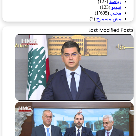
رياضة
(127)
فيديو
(123)
محلي
(1٬695)
مش مسموح
(2)
Last Modified Posts