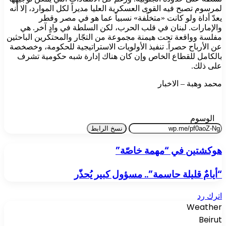
لمرسوم تصبح فيه القوى العسكرية العليا مديراً لكل الموارد، إلا أنه
يعدّ أداة ولو كانت «متخلّفة» نسبياً عما هو في مصر وقطر
والإمارات. لبنان في قلب الحرب، لكن السلطة في وادٍ آخر. هي
مفلسة وواقعة تحت هيمنة مجموعة من التجّار والمحتكرين الباحثين
عن الأرباح حصراً. تنفيذ الأولويات الاستراتيجية للحكومة، وخصخصة
بالكامل للقطاع الخاص وإن كان هناك إدارة شبه حكومية تشرف
على ذلك.
محمد وهبة – الاخبار
الوسوم
نسخ الرابط
هوكشتين في “مهمة خاصّة”
“أيامٌ قليلة حاسمة”.. مسؤول كبير يُحذّر
اترك رد
Weather
Beirut