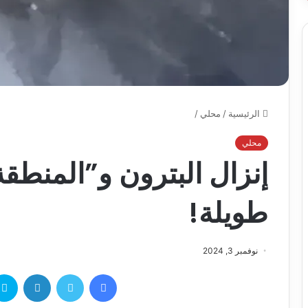
الرئيسية
/
محلي
/
محلي
إنزال البترون و”المنطقة
طويلة!
نوفمبر 3, 2024