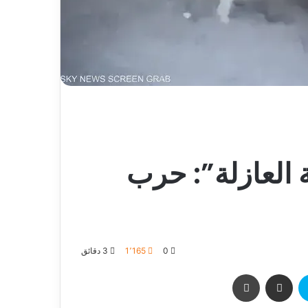
 العازلة”: حرب
0
1٬165
3 دقائق