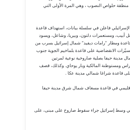
 منطقة حلواص النصوب ، وهي المرة الأولى التي
لإسرائيلي فاعلن في سلسلة بيانات، استهداف قاعدة
الاستخبارات العسكرية 8200 في ضواحي تل أبيب، ومستعمرات دلتون، وبيريا، وشاعل، ويسود
 قاعدة ومطار “رامات ديفيد” شمال إسرائيل بسرب من
مسيّرات الانقضاضية على قاعدة بلماخيم الجوية جنوب
ل مدينة حيفا بصلية صاروخية نوعية لمرتين
لراس ومستوطنة المالكية وبار يوحاي. وكذلك، قصف
على قاعدة شراغا شمالي مدينة عكا .
الإقليمي في قاعدة مسغاف شمال شرق مدينة حيفا
ت في الطيرة في وسط إسرائيل جراء سقوط صاروخ على مبنى، على