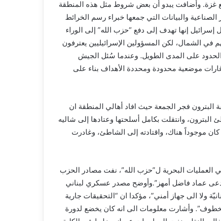
ع غزة. وأضافت يبدو أن بعض شروط مثل هذه المنطقة
الصناعية والبيانات التي جمعها خبراء رسم الخرائط
ية متاخمة للحدود. وتقول إسرائيل إنها تهدف إلى دفع “حزب الله” إلى الوراء
هم في الشمال، لكن المسؤولين الإسرائيليين يعترفون
الحدود على المدى الطويل. وعندما سُئل الجيش
ن غارات موضعية محدودة ومحددة الأهداف بناء على
ترون فجر الجمعة حيث افاد أهالي المنطقة ان
 البترون، وانتقلت بكامل أسلحتها وعتادها إلى شاليه
ان موجوداً هناك، واقتادته إلى الشاطئ، وغادرت
ي العمليات البحرية ل”حزب الله”، نفت مصادر الحزب
دعى عماد فاضل أمهز”.وأوضح مصدر عسكري لبناني
نيّة ولا الى جهاز أمني”، مؤكدا ان “التحقيقات جارية
خطوف”. وأشارت معلومات الى انه كان يخضع لدورة