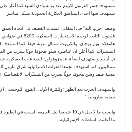
مستهدفا جسر كفرتون اكروم عند بوابة وادي السبع كما أغار على
يستهدف فيها احدى المناطق العكارية الحدودية بشكل مباشر .
وصعد “حزب الله” في المقابل عمليات القصف في اتجاه العمق ا
غليلوت التابعة لوحدة 
هامعلاه، وبار يوحاي، والكريوت شمال مدينة حيفا. كما استهدف
المسيرات. كما أعلن ان عناصره شنّوا هجومًا جويًا بسرب من ال
تل أبيب. واستهدف أيضاً قاعدة زوفولون للصناعات العسكرية شما
متتاليتين. كما استهدف تجمعا للقوات الاسرائيلية شرق مارون ا
مدينة صفد وشن هجومًا جويًّا بسربٍ من المُسيّرات الانقضاضيّة 
واستهدف الحزب بعد الظهر “وللمّرة الأولى، الفوج اللوجستي 
بصلية صاروخية “.
وأصيب ما لا يقل عن 19 شخصا ليل الجمعة السب
ما أعلنت السلطات الإسرائيلية .