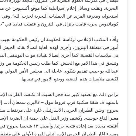
قبطان في مدرسة العلوم البحرية في البترون التابعة لوزارة الا
البحرية. ونقلت وسائل إعلام إسرائيلية كما موقع أكسيوس عن م
استجوابه ومعرفة المزيد عن العمليات البحرية لحزب الله”. وفي
كوماندوس بحرية قامت بإنزال في البترون واعتقلت قياديا في “حز
وأفاد المكتب الإعلامي لرئاسة الحكومة ان رئيس الحكومة نجيب 
أمهز في منطقة البترون، وأجرى لهذه الغاية اتصالا بقائد الجيش
في ملابسات القضية. كما أجرى اتصالا بقيادة قوات اليونيفيل الت
وتنسق في هذا الامر مع الجيش. كما طلب رئيس الحكومة من وزي
عبدالله بو حبيب تقديم شكوى عاجلة الى مجلس الأمن الدولي به
لكشف ملابسات هذه القضية ووضع الامور في نصابها.
تزامن ذلك مع تصعيد كبير منذ فجر السبت اذ تكثفت الغارات الإس
باستهداف شقة سكنية قرب قروط مول – غاليري سمعان أدت 
بجروح. وشن الطيران الحربي الاسارئيلي غارة على مرتفعات مشغر
معبر القاع جوسيه. وكشف وزير النقل علي حمية ان الضربة الإسرا
أغلقته مجددا بعد إعادة فتحه 
ومساء اغار الطيران الحربي الإسرائيلي للمرة الأولى على منطقة