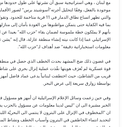
مع لبنان ، وهي استراتيجية سبق أن نشرتها على طول حدودها م
موجودة بالفعل، وفقًا لتحليل أجرته”أسوشيتد برس” لصور الأقمار 
والتي تظهر اتساع نطاق الدمار في 11 قر
بما فيه الكفاية حتى يتمكن مواطنوها من العودة بأمان إلى منازل
بأنهم لا يملكون خطة ملموسة لضمان بقاء “حزب الله” بعيدا عن 
الإسرائيلي عما إذا كانت نيته إنشاء منطقة عازلة، قال إنه “يش
معلومات استخباراتية دقيقة” ضد أهداف لـ”حزب الله”.
في غضون ذلك ضج المشهد بحدث الخطف الذي حصل في منطقة الب
قوة عسكرية لم تُعرَف هويتها نفّذت عملية إنزال بحري على شاطئ
قريب من الشاطئ، حيث اختطفت لبنانياً يدعى عماد فاضل أمهز ك
بواسطة زوارق سريعة إلى عرض البحر.
وفي حين زعمت وسائل الإعلام الإسرائيلية ان أمهز هو مسؤول ف
الخبر مشيرة الى ان “ليس لدينا معلومات عن مسؤول بالحزب ي
ان “المخطوف في الإنزال على البترون لا ينتمي الى البحريّة اللبنا
لتحديد انتماء الخاطفين في البترون وأسباب الخطف ونشاط الم