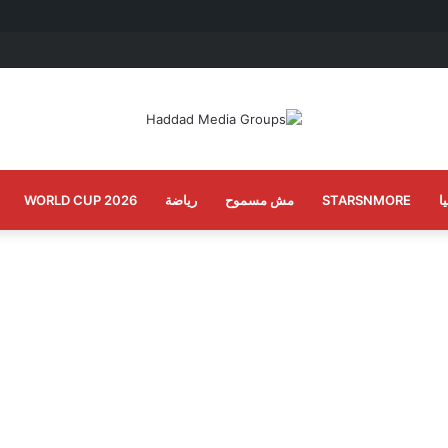
ا
STARSNMORE
مش مسموح
رياضة
WORLD CUP 2026