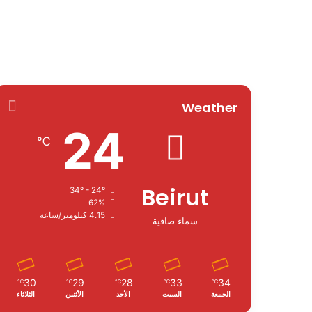
Weather
24
℃
Beirut
34º - 24º
62%
4.15 كيلومتر/ساعة
سماء صافية
30
29
28
33
34
℃
℃
℃
℃
℃
الجمعة
السبت
الأحد
الأثنين
الثلاثاء