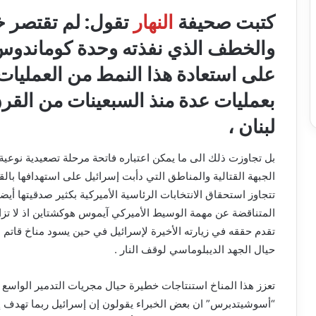
كتبت صحيفة
النهار
تقول: لم تقتصر خ
والخطف الذي نفذته وحدة كوماندوس 
على استعادة هذا النمط من العمليات
بعمليات عدة منذ السبعينات من القر
لبنان ،
بل تجاوزت ذلك الى ما يمكن اعتباره فاتحة مرحلة تصعيدية نوعي
الجبهة القتالية والمناطق التي دأبت إسرائيل على استهدافها 
تتجاوز استحقاق الانتخابات الرئاسية الأميركية بكثير صدقيتها أيض
المتناقضة عن مهمة الوسيط الأميركي آيموس هوكشتاين اذ لا تزال 
تقدم حققه في زيارته الأخيرة لإسرائيل في حين يسود مناخ قاتم م
حيال الجهد الديبلوماسي لوقف النار .
تعزز هذا المناخ استنتاجات خطيرة حيال مجريات التدمير الواسع 
“أسوشيتدبرس” ان بعض الخبراء يقولون إن إسرائيل ربما تهدف إ