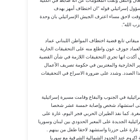
شغال والنقل ونفت المعلومات عن انه ضابط في الكلية
سؤول إسرائيلي قوله “ان اختطاف أمهز بهدف
 وقت لاحق مساء اعترف الجيش الإسرائيلي بان وحدة
ب الله”.
ميقاتي تابع قضية اختطاف المواطن اللبناني عماد
 العماد جوزف عون واطلع منه على التحقيقات الجارية
ي أكدت انها تجري التحقيقات اللازمة في شأن القضية
ر الخارجية والمغتربين في حكومة تصريف الأعمال
ذا الصدد. وشدد على ضرورة الاسراع في التحقيقات
رائيلية في الجنوب والبقاع وقامت مسيرة إسرائيلية
إلى استشهاد شخص وإصابة خمسة عشر شخصا
ة. كما نفذ الطيران الحربي فجر اليوم، غارة على
ئيلية الجديدة على المعبر الحدودي بين لبنان وسوريا
جزئيا. وأصيب ١٣ شخصا بجروح في غارة على حزرتا واستشهد لاحقا طفل من بينهم .
 اكروم عند الحدود الشمالية الشرقية مع سوريا