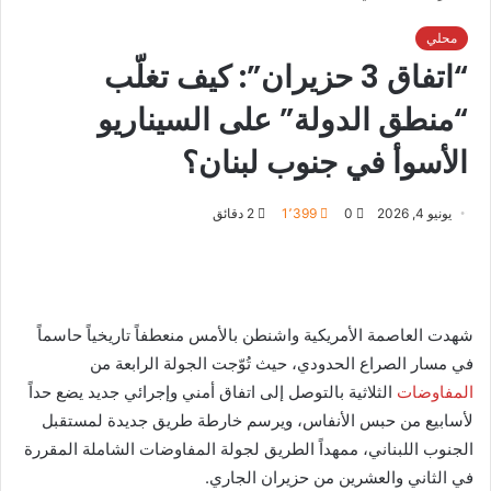
محلي
“اتفاق 3 حزيران”: كيف تغلّب
“منطق الدولة” على السيناريو
الأسوأ في جنوب لبنان؟
يونيو 4, 2026
0
1٬399
2 دقائق
شهدت العاصمة الأمريكية واشنطن بالأمس منعطفاً تاريخياً حاسماً
في مسار الصراع الحدودي، حيث تُوّجت الجولة الرابعة من
المفاوضات
الثلاثية بالتوصل إلى اتفاق أمني وإجرائي جديد يضع حداً
لأسابيع من حبس الأنفاس، ويرسم خارطة طريق جديدة لمستقبل
الجنوب اللبناني، ممهداً الطريق لجولة المفاوضات الشاملة المقررة
في الثاني والعشرين من حزيران الجاري.