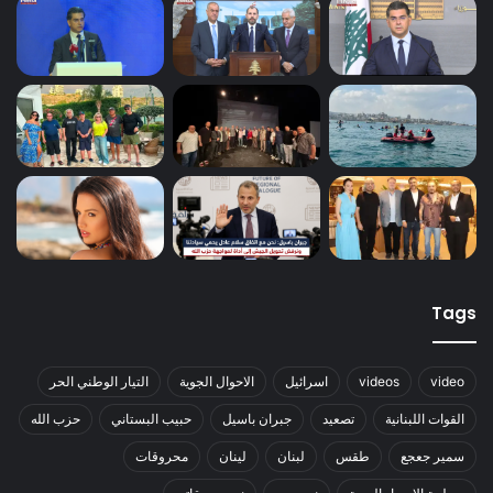
Tags
video
videos
اسرائيل
الاحوال الجوية
التيار الوطني الحر
القوات اللبنانية
تصعيد
جبران باسيل
حبيب البستاني
حزب الله
سمير جعجع
طقس
لبنان
لينان
محروقات