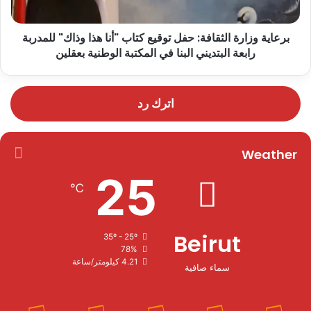
برعاية وزارة الثقافة: حفل توقيع كتاب "أنا هذا وذاك" للمدربة
رابعة البتديني البنا في المكتبة الوطنية بعقلين
اترك رد
Weather
25
℃
Beirut
35º - 25º
78%
4.21 كيلومتر/ساعة
سماء صافية