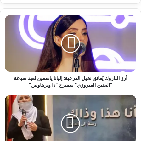
أرز الباروك يُعانق نخيل الدرعية: إليانا ياسمين تُعيد صياغة
"الحنين الفيروزي" بمسرح "ذا ويرهاوس"