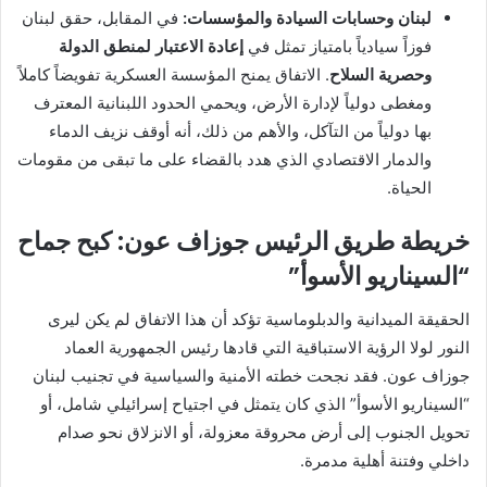
لبنان وحسابات السيادة والمؤسسات:
في المقابل، حقق لبنان
فوزاً سيادياً بامتياز تمثل في
إعادة الاعتبار لمنطق الدولة
وحصرية السلاح
. الاتفاق يمنح المؤسسة العسكرية تفويضاً كاملاً
ومغطى دولياً لإدارة الأرض، ويحمي الحدود اللبنانية المعترف
بها دولياً من التآكل، والأهم من ذلك، أنه أوقف نزيف الدماء
والدمار الاقتصادي الذي هدد بالقضاء على ما تبقى من مقومات
الحياة.
خريطة طريق الرئيس جوزاف عون: كبح جماح
“السيناريو الأسوأ”
الحقيقة الميدانية والدبلوماسية تؤكد أن هذا الاتفاق لم يكن ليرى
النور لولا الرؤية الاستباقية التي قادها رئيس الجمهورية العماد
جوزاف عون. فقد نجحت خطته الأمنية والسياسية في تجنيب لبنان
“السيناريو الأسوأ” الذي كان يتمثل في اجتياح إسرائيلي شامل، أو
تحويل الجنوب إلى أرض محروقة معزولة، أو الانزلاق نحو صدام
داخلي وفتنة أهلية مدمرة.