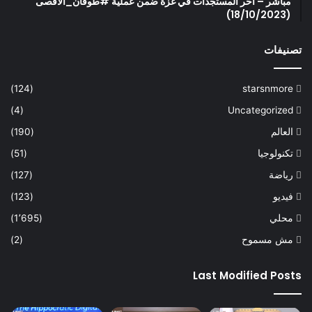
مباشر – آخر المستجدات في غزة ضمن عملية #طوفان_الاقصى
(18/10/2023)
تصنيفات
(124)
starsnmore
(4)
Uncategorized
العالم
(190)
تكنولوجيا
(51)
رياضة
(127)
فيديو
(123)
محلي
(1٬695)
مش مسموح
(2)
Last Modified Posts