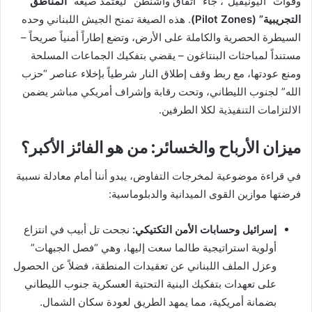
وقوات “اليونيفيل”، جاء “اتفاق واشنطن” ليعتمد صيغة
“المناطق
التجريبية” (Pilot Zones)
. هذه الصيغة تمنح الجيش اللبناني وحده
السيطرة الحصرية والكاملة على الأرض، وتضع إطاراً أمنياً صريحاً –
مستنداً لمباحثات البنتاغون – يقضي بتفكيك الجماعات المسلحة
ومنع عودتها، مع ربط وقف إطلاق النار شرطياً بإخلاء عناصر “حزب
الله” لجنوب الليطاني، وتحت رقابة وإشراف أمريكي مباشر يضمن
الالتزامات التنفيذية لكلا الطرفين.
ميزان الأرباح والخسائر: من هو الفائز الأكبر؟
في قراءة موضوعية لمخرجات التفاوض، يبدو أننا أمام معادلة نسبية
فرضتها موازين القوى الميدانية والدبلوماسية:
إسرائيل وحسابات الأمن التكتيكي:
نجحت تل أبيب في انتزاع
أولوية استراتيجية طالما سعت إليها، وهي “فصل الجبهات”
وعزل الملف اللبناني عن تعقيدات المنطقة، فضلاً عن الحصول
على تعهدات بتفكيك البنية التحتية العسكرية جنوب الليطاني
بضمانة أمريكية، مما يمهد الطريق لعودة سكان الشمال.