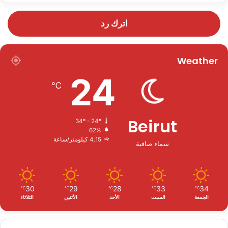
اترك رد
Weather
24
℃
Beirut
34º - 24º
62%
4.15 كيلومتر/ساعة
سماء صافية
30
29
28
33
34
℃
℃
℃
℃
℃
الجمعة
السبت
الأحد
الأثنين
الثلاثاء