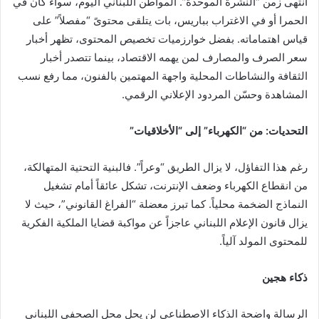
انتهى زمن “النشرة الموحدة”. المواطن اللبناني اليوم، سواء كان في
الحمرا أو في الاغتراب بباريس، بات يتلقى محتوىً “مفصلاً” على
قياس اهتماماته. بفضل خوارزميات تخصيص المحتوى، تظهر أخبار
سعر الصرف والمصارف لمن يهمه الاقتصاد، بينما تتصدر أخبار
الثقافة والنشاطات المحلية واجهة المهتمين بالفنون، مما رفع نسب
المشاهدة وحسّن المردود الإعلاني الرقمي.
التحديات: من “الكهرباء” إلى “الأخلاقيات”
رغم هذا التفاؤل، لا يزال الطريق “وعراً”. فالبنية التحتية المتهالكة،
من انقطاع الكهرباء وضعف الإنترنت، تشكل عائقاً أمام تشغيل
النماذج الضخمة محلياً. كما تبرز معضلة “الفراغ القانوني”، حيث لا
يزال قانون الإعلام اللبناني عاجزاً عن مواكبة قضايا الملكية الفكرية
للمحتوى المولد آلياً.
ذكاء هجين
الرسالة واضحة الذكاء الاصطناعي لن يحل محل الصحفي اللبناني