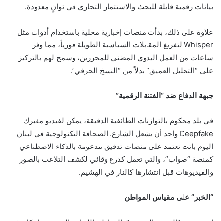
بيانات رقمية قابلة للبحث والاستثمار التجاري في ثوانٍ معدودة.
علاوة على ذلك، بدأت منصات إخبارية محلية باستخدام أدوات مثل
Whisper لتفريغ المقابلات السياسية الطويلة فورياً، مما وفر
ساعات من العمل اليدوي المضني للمحررين، وسمح لهم بالتركيز
على “التحليل العميق” بدلاً من “النسخ الحرفي”.
جبهة الدفاع ضد “الفتنة الرقمية”
في بلد محكوم بالتوازنات الطائفية الدقيقة، يمكن لفيديو مفبرك
Deepfake واحد أن يشعل الشارع. الصحافة التكنولوجية في لبنان
اليوم باتت تعتمد على منصات تدقيق مدعومة بالذكاء الاصطناعي
كمنصة “صواب”، والتي تعمل كدرع وقائي لكشف التلاعب بالصور
والفيديوهات قبل انتشارها كالنار في الهشيم.
“الخبر” على مقياس المواطن