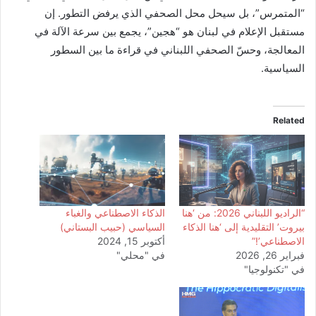
“المتمرس”، بل سيحل محل الصحفي الذي يرفض التطور. إن
مستقبل الإعلام في لبنان هو “هجين”، يجمع بين سرعة الآلة في
المعالجة، وحسّ الصحفي اللبناني في قراءة ما بين السطور
السياسية.
Related
“الراديو اللبناني 2026: من ‘هنا
الذكاء الاصطناعي والغباء
بيروت’ التقليدية إلى ‘هنا الذكاء
السياسي (حبيب البستاني)
الاصطناعي’!”
أكتوبر 15, 2024
فبراير 26, 2026
في "محلي"
في "تكنولوجيا"