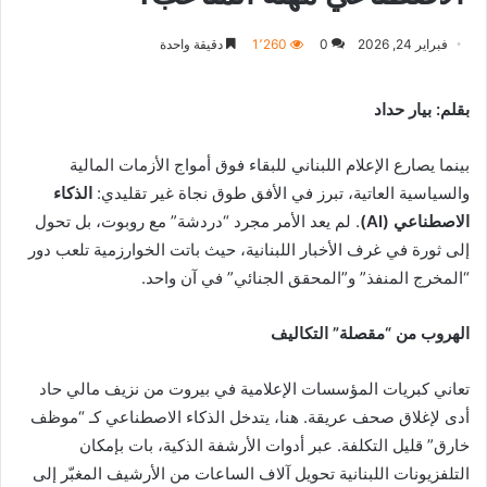
فبراير 24, 2026
0
1٬260
دقيقة واحدة
بقلم: بيار حداد
بينما يصارع الإعلام اللبناني للبقاء فوق أمواج الأزمات المالية
والسياسية العاتية، تبرز في الأفق طوق نجاة غير تقليدي:
الذكاء
الاصطناعي (
AI
)
. لم يعد الأمر مجرد “دردشة” مع روبوت، بل تحول
إلى ثورة في غرف الأخبار اللبنانية، حيث باتت الخوارزمية تلعب دور
“المخرج المنفذ” و”المحقق الجنائي” في آن واحد.
الهروب من “مقصلة” التكاليف
تعاني كبريات المؤسسات الإعلامية في بيروت من نزيف مالي حاد
أدى لإغلاق صحف عريقة. هنا، يتدخل الذكاء الاصطناعي كـ “موظف
خارق” قليل التكلفة. عبر أدوات الأرشفة الذكية، بات بإمكان
التلفزيونات اللبنانية تحويل آلاف الساعات من الأرشيف المغبّر إلى