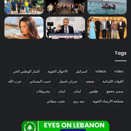
Tags
video
videos
اسرائيل
الاحوال الجوية
التيار الوطني الحر
القوات اللبنانية
تصعيد
جبران باسيل
حبيب البستاني
حزب الله
سمير جعجع
طقس
لبنان
لينان
محروقات
مصلحة الارصاد الجوية
نبيه بري
نجيب ميقاتي