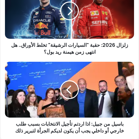
زلزال 2026: حقبة "السيارات الرشيقة" تخلط الأوراق.. هل
انتهى زمن هيمنة ريد بول؟
باسيل من جبيل: اذا اردتم تأجيل الانتخابات بسبب طلب
خارجي أو داخلي يجب أن يكون لديكم الجرأة لتبرير ذلك