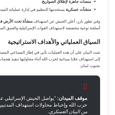
منصات جاهزة لإطلاق الصواريخ.
منشآت عسكرية
يستخدمها التنظيم في إدارة عملياته الميدان
وفي تطور بارز، أعلن الجيش عن استهداف
منشأة تحت الأرض في
أسلحة نوعية مخصصة لاستهداف القوات الإسرائيلية والعمق المد
السياق العملياتي والأهداف الاستراتيجية
شدد البيان على أن هذه العمليات تأتي في إطار المساعي المستمرة ل
إلى استهداف خلايا ميدانية لحزب الله أثناء محاولتها تنفيذ هجما
بجنوب لبنان.
موقف الميدان:
“يواصل الجيش الإسرائيلي عم
حزب الله وإحباط محاولات استهداف المدنيي
من البيان العسكري.