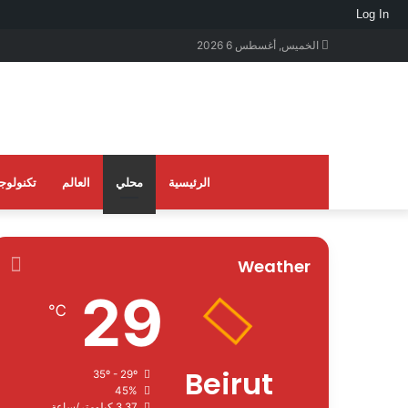
Log In
الخميس, أغسطس 6 2026
الرئيسية
محلي
العالم
تكنولوجي
Weather
29
℃
Beirut
35º - 29º
45%
3.37 كيلومتر/ساعة