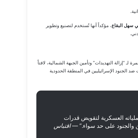
ية.
 سهل البقاع
، مؤكداً أنها تُستخدم لتصنيع وتطوير
ني.
ـ “إزالة التهديدات” وتأمين الجبهة الشمالية، لافتاً
ت ضد الجنود الإسرائيليين في المنطقة الحدودية
لياته العسكرية لتقويض قدرات
ن والجنود على حد سواء.” —
اقتباس