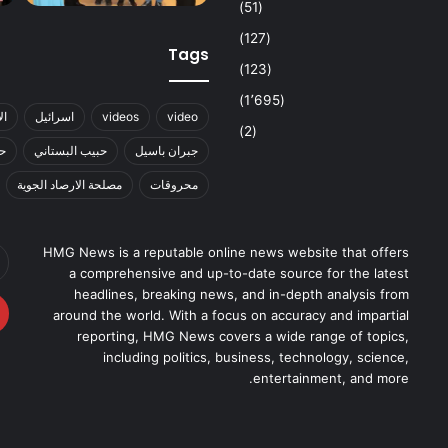
(51)
(127)
Tags
(123)
(1٬695)
video
videos
اسرائيل
ال
(2)
جبران باسيل
حبيب البستاني
حز
محروقات
مصلحة الارصاد الجوية
أد
HMG News is a reputable online news website that offers
بر
a comprehensive and up-to-date source for the latest
ال
headlines, breaking news, and in-depth analysis from
around the world. With a focus on accuracy and impartial
reporting, HMG News covers a wide range of topics,
including politics, business, technology, science,
entertainment, and more.