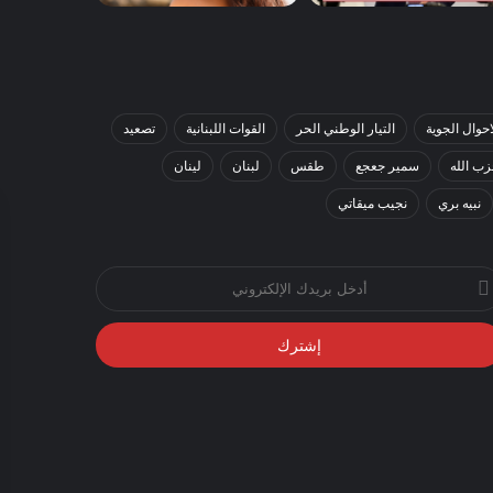
احوال الجوية
التيار الوطني الحر
القوات اللبنانية
تصعيد
ب الله
سمير جعجع
طقس
لبنان
لينان
نبيه بري
نجيب ميقاتي
خل
يدك
إلكتروني