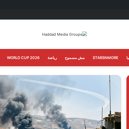
ا
STARSNMORE
مش مسموح
رياضة
WORLD CUP 2026