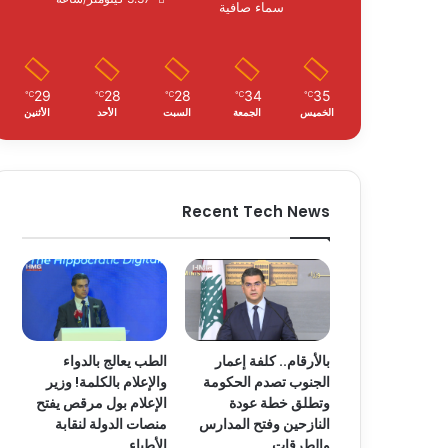
سماء صافية
29
28
28
34
35
℃
℃
℃
℃
℃
الخميس
الجمعة
السبت
الأحد
الأثنين
Recent Tech News
بالأرقام.. كلفة إعمار
الطب يعالج بالدواء
الجنوب تصدم الحكومة
والإعلام بالكلمة! وزير
وتطلق خطة عودة
الإعلام بول مرقص يفتح
النازحين وفتح المدارس
منصات الدولة لنقابة
والطرقات
الأطباء