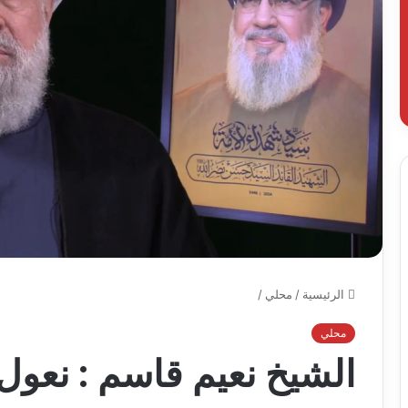
الرئيسية
/
محلي
/
محلي
الشيخ نعيم قاسم : نعول