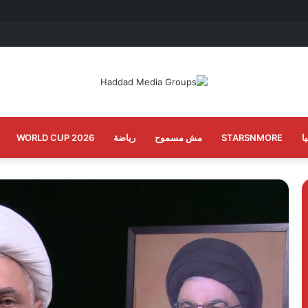
ا
STARSNMORE
مش مسموح
رياضة
WORLD CUP 2026