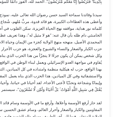
بِأَيْدِينَا ۖ فَتَرَبَّصُوا إِنَّا مَعَكُم مُّتَرَبِّصُونَ”. الحمد لله، الفوز د
سيدنا وقائدنا سماحة السيد حسن رضوان الله تعالى عليه، نموذج 
وأعطى هذه العطاءات الكبيرة، هو قائد قدوة، مربٍّ مُلهم، شُجاع
كلماته نور هداية، مواقفه نهج الحياة العزيزة، سكن القلوب في أصق
الخامنئي دام ظله بأن قال عنه: “هو لا مثيل له”، وهذا تعريف عظيم.
المحمدي الأصيل، منهجه منهج الولاية كجزء من الإيمان وحياة الا
حزب الكبار والصغار والنساء والشيوخ والعجزة، هو حزب الأحرار 
وكل شخص يمكن أن يكون جزءًا لا يتجزّأ من هذا الحزب الذي بناه ه
يُقاوم في مواجهة العدو الإسرائيلي ويعمل لبناء الوطن في الو
بهذا الواقع، حزب له هيكلية منظمة وامتداده في كل الميادين، الثق
والاستشفائية وفي كل الميادين، هذا الحزب الذي بناه يعمل. الم
وإيمانًا وشجاعة وتحدّيًا لأعتى الأعداء، لقد أحيانا في حياتنا، وأحيانا
يُقْتَلُ فِي سَبِيلِ اللَّهِ أَمْوَاتٌ ۚ بَلْ أَحْيَاءٌ وَلَٰكِن لَّا تَشْعُرُ
لقد حاز أرفع الأوسمة وأعلاها، وأرفع ما في الأوسمة وسام قائد
المقاومين والكبار والصغار وأحرار العالم، وسام عشق الحسين سل
الولاية المتفاني فيها إلى آخر الطريق، وسام والد الشهيد هادي، 