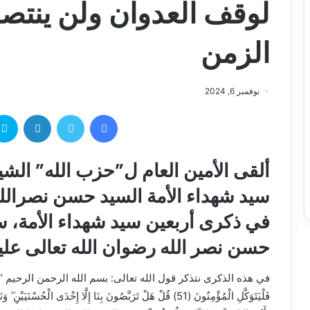
لوقف العدوان ولن ينتصر
الزمن
نوفمبر 6, 2024
ألقى الأمين العام ل”حزب الله” الش
سيد شهداء الأمة السيد حسن نصرالله،
في ذكرى أربعين سيد شهداء الأمة، سم
حسن نصر الله رضوان الله تعالى علي
في هذه الذكرى نتذكر قول الله تعالى: بسم الله الرحمن الرحيم “قُل لَّن يُصِيبَنَا 
فَلْيَتَوَكَّلِ الْمُؤْمِنُونَ (51) قُلْ هَلْ تَرَبَّصُونَ بِنَا إِلَّا إِحْدَى الْ