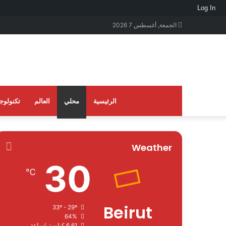
Log In
الجمعة, أغسطس 7 2026
الرئيسية
محلي
العالم
تكنولوجي
Weather
30
℃
Beirut
33º - 29º
64%
6.61 كيلومتر/ساعة