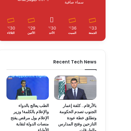
سماء صافية
30
29
30
36
33
℃
℃
℃
℃
℃
الجمعة
السبت
الأحد
الأثنين
الثلاثاء
Recent Tech News
بالأرقام.. كلفة إعمار
الطب يعالج بالدواء
الجنوب تصدم الحكومة
والإعلام بالكلمة! وزير
وتطلق خطة عودة
الإعلام بول مرقص يفتح
النازحين وفتح المدارس
منصات الدولة لنقابة
والطرقات
الأطباء