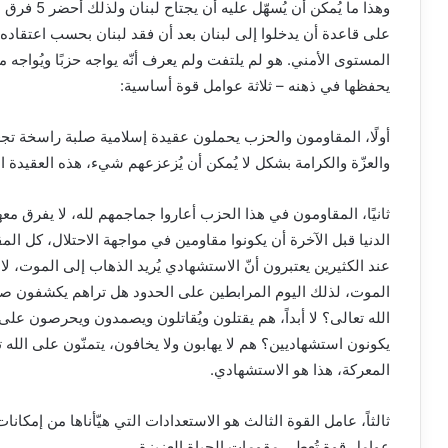
على قاعدة أن يدخلوا إلى لبنان بعد أن فقد لبنان بحسب اعتقاده ق
المستوى الأمني. هو لم يلتفت ولم يعرف أنّه يواجه حزبًا ويُواجه
يحفظها في ذهنه – ثلاثة عوامل قوة أساسية:
أولًا، المقاومون والحزب يحملون عقيدة إسلامية صلبة راسخة تجع
والعزّة والكرامة بشكل لا يُمكن أن يُزعزعهم شيء، هذه العقيدة ا
ثانيًا، المقاومون في هذا الحزب أعاروا جماجمهم لله، لا يفرق مع
الدنيا قبل الآخرة أن يكونوا مقاومين في مواجهة الاحتلال، كل ا
عند الكثيرين يعتبرون أنّ الاستشهادي يُريد الذهاب إلى الموت، ل
الموت، لذلك اليوم المرابطين على الحدود هل تراهم يكشفون صدو
الله تعالى؟ لا أبداً، هم يقتلون ويُقاتلون ويصمدون ويحرصون على إ
يكونون استشهاديين؟ هم لا يهابون ولا يخافون، يتمنّون على الله
المعركة، هذا هو الاستشهادي.
ثالثاً، عامل القوة الثالث هو الاستعدادات التي هيّأناها من إمكان
عوامل قوة تُعطي مقومات الحياة العزيزة.