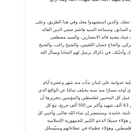
كانوا معك، والذين استشهدوا معك وفي هذا الطريق، وعلى
م السابق، وسماحة السيد هاشم صفي الدين القائد
ج عماد مغنية قائد الانتصارين، والسيد مصطفى
 كركي، والحاج حسان اللقيس، والشيخ راغب، والشيخ
ؤك وأحبّتك، في ذكراك نرسل لهم التحايا ونسأل الله
لية عدوانية على لبنان بدأت منذ شهر وعشرة أيام
 أوجد مسارًا منذ سنة يختلف تمامًا عن الواقع الذي
د عمل كل المحبين لفلسطين والمؤمنين بتحريرها أن
يكونوا جنبًا إلى جنب معها، فلسطين التي أعطت في غزة أكثر من 43 ألف شهيد وأكثر من 100 ألف جريح، مع كل
 ثابتة، جامدة، وستنتصر إن شاء الله تعالى. وأحيي كل
ؤلاء جميعًا الدعم الكبير للجمهورية الإسلامية
 فلسطين، وهؤلاء عظماء في عطاءاتهم وسيُسجّل