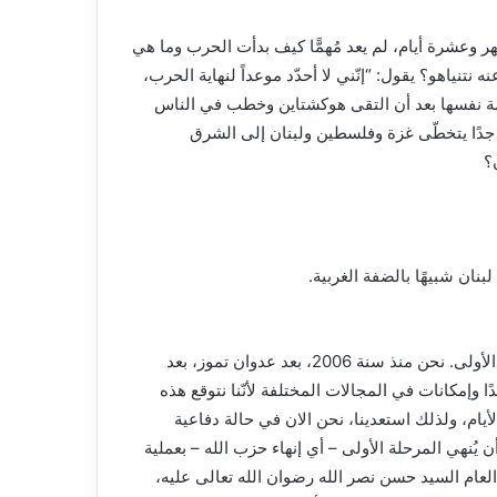
هر وعشرة أيام، لم يعد مُهمًّا كيف بدأت الحرب وما هي
ه نتنياهو؟ يقول: “إنّني لا أحدّد موعداً لنهاية الحرب،
كلمة نفسها بعد أن التقى هوكشتاين وخطب في الناس
بير جدًا يتخطّى غزة وفلسطين ولبنان إلى الشرق
؟
بنان شبيهًا بالضفة الغربية.
هذه الخطوات أرادها نتنياهو وبدأ بحربه على لبنان لينجز الخطوة الأولى. نحن منذ سنة 2006، بعد عدوان تموز، بعد
ًا وإمكانات في المجالات المختلفة لأنّنا نتوقع هذه
لأيام، ولذلك استعدينا، نحن الان في حالة دفاعية
ن يُنهي المرحلة الأولى – أي إنهاء حزب الله – بعملية
لعام السيد حسن نصر الله رضوان الله تعالى عليه،