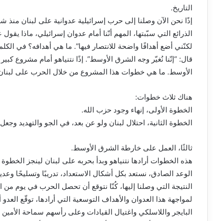
التاريخ.
إذًا نحن الآن وصلنا إلى حرب إسرائيلية عدوانية على لبنان منذ ش
الذرائع التي سبّبتها، المهم أنّنا أمام عدوان إسرائيلي، ماذا يقول عن
لكنّني أضع أهدافًا واضحة للانتصار فيها”. ما هي أهدافه؟ في ال
قال: “إنّنا نُغيّر وجه الشرق الأوسط”. إذًا نتنياهو أمام مشروع ك
الأوسط. ما هي خطوات هذا المشروع من خلال الحرب على لبنان
هناك ثلاث خطوات:
الخطوة الأولى، إنهاء وجود حزب الله.
الخطوة الثانية، احتلال لبنان ولو عن بعد، في الجو والتهديد وجعل ل
ثالثًا، العمل على خارطة الشرق الأوسط.
الوعد الصادق، نستعد بكل أشكال الاستعداد، تدريبًا وتسليحًا وعديد
النتيجة التي وصلنا إليها، كُنّا نتوقع أن تحصل الحرب في يوم من ا
لمواجهة هذا العدوان والأهداف التوسعية التي أرادها، توقّع العدو أ
البايجر واللاسلكي واغتيال القيادات وعلى رأسهم سماحة الأمين ا