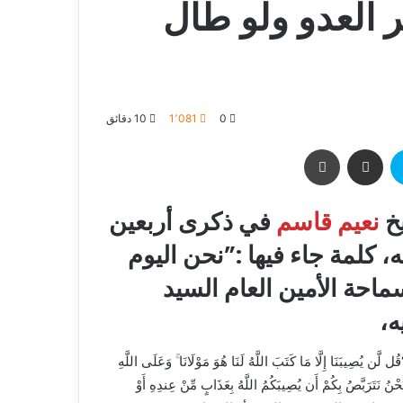
 العدو ولو طال
0
1٬081
10 دقائق
يخ
نعيم قاسم
في ذكرى أربعين
 كلمة جاء فيها :”نحن اليوم
احة الأمين العام السيد
ه،
إِلَّا مَا كَتَبَ اللَّهُ لَنَا هُوَ مَوْلَانَا ۚ وَعَلَى اللَّهِ
حُسْنَيَيْنِ ۖ وَنَحْنُ نَتَرَبَّصُ بِكُمْ أَن يُصِيبَكُمُ اللَّهُ بِعَذَابٍ مِّنْ عِندِهِ أَوْ