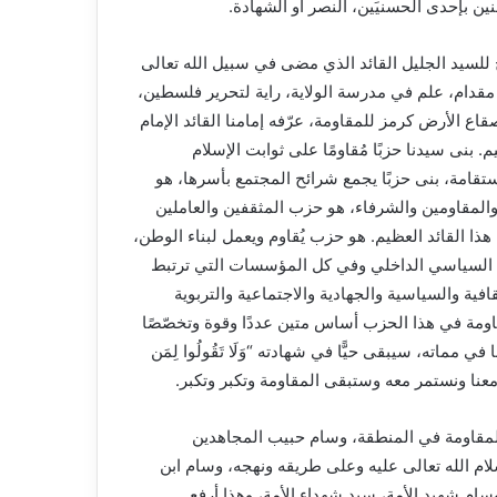
ائمًا للمؤمنين بإحدى الحسنيَين، النصر أو الشهادة.
للسيد الجليل القائد الذي مضى في سبيل الله تعالى
 مقدام، علم في مدرسة الولاية، راية لتحرير فلسطين،
اع الأرض كرمز للمقاومة، عرّفه إمامنا القائد الإمام
 بنى سيدنا حزبًا مُقاومًا على ثوابت الإسلام
ستقامة، بنى حزبًا يجمع شرائح المجتمع بأسرها، هو
والمقاومين والشرفاء، هو حزب المثقفين والعاملين
ذا القائد العظيم. هو حزب يُقاوم ويعمل لبناء الوطن،
اقع السياسي الداخلي وفي كل المؤسسات التي ترتبط
افية والسياسية والجهادية والاجتماعية والتربوية
قاومة في هذا الحزب أساس متين عددًا وقوة وتخصّصًا
 في مماته، سيبقى حيًّا في شهادته “وَلَا تَقُولُوا لِمَن
ونَ”، سيستمر معنا ونستمر معه وستبقى المقاومة وتكبر وتكبر.
 المقاومة في المنطقة، وسام حبيب المجاهدين
ام الله تعالى عليه وعلى طريقه ونهجه، وسام ابن
وسام شهيد الأمة، سيد شهداء الأمة، وهذا أرفع