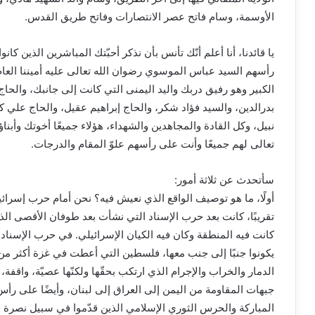
الأوسمة، وسام فاتح عصر الانتصارات وفاتح طريق القدس.
يا قائدنا، أنا أعلم أنّك تأنس بأن نذكر أحبّتك المباشرين الذين 
رأسهم السيد عباس الموسوي رضوان الله تعالى عليه أميننا العا
الكبير وهو رفيق دربك واليد اليمنى التي كانت إلى جانبك، والحا
بدرالدين، والسيد فؤاد شكر، والحاج إبراهيم عقيل، والحاج علي
نبيل، وكل القادة والمجاهدين والشهداء، هؤلاء جميعًا أخوتك وأبنا
تعالى لهم جميعًا وأنت على رأسهم علوّ المقام والدرجات.
سأتحدث عن ثلاثة أمور:
أولًا، ما هو توصيف الواقع الذي نعيش فيه؟ نحن أمام حرب إسرائي
تقريبًا، كانت بعد حرب الإسناد التي نشأت بعد طوفان الأقصى الذي
كانت فيه المنطقة وكان فيه الكيان الإسرائيلي. في حرب الإسنا
الدمار والخراب والإجرام الذي ارتكب بحقّها ولكنّها عصيّة، واقفة،
جبهات المقاومة من اليمن إلى العراق إلى لبنان، وأيضًا على رأس ه
المباركة والحرس الثوري الإسلامي الذين قدّموا في سبيل نصرة