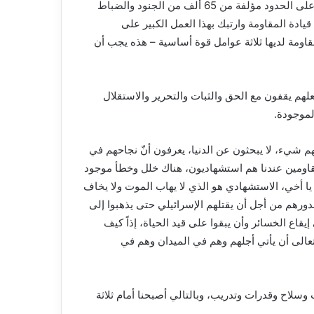
وهذا ما يُمكن أن يُسهّل عليه أن يجتاح لبنان ولذلك أحضر 5 فرق على الحدود مؤلفة من 65 ألف من الجنود والضباط
يادة المقاومة وارتبك بهذا العمل الكبير على
 مقاومة لديها ثلاثة عوامل قوة أساسية – هذه يجب أن
لهم يقفون مع الحق والثبات والتحرير والاستقلال
لموجودة.
هم شيء، لا يبحثون عن الدنيا، يعرفون أنّ نجاحهم في
لمقاومين عندنا هم استشهاديون، هناك خلل وخطأ موجود
ا يا أخي، الاستشهادي هو الذي لا يهاب الموت ولا يخاف
رهم من أجل أن يقتلهم الإسرائيلي حتى يذهبوا إلى
يقاع الخسائر وأن يبقوا على قيد الحياة، إذاً كيف
 تعالى أن يأتي أجلهم وهم في الميدان وهم في
ات وسلاح وقدرات وتدريب، وبالتالي أصبحنا أمام ثلاثة