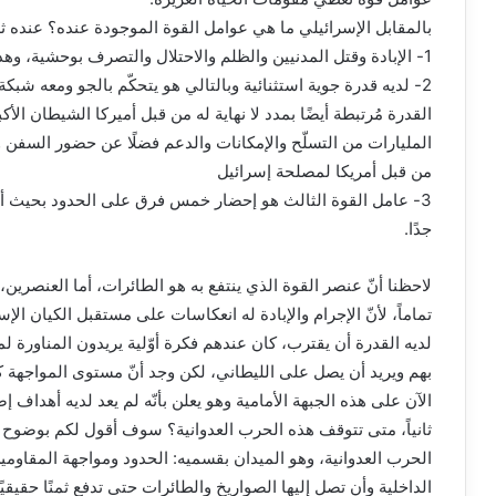
بالمقابل الإسرائيلي ما هي عوامل القوة الموجودة عنده؟ عنده ثل
1- الإبادة وقتل المدنيين والظلم والاحتلال والتصرف بوحشية، وهذا ما نراه في غزة وفي لبنان
2- لديه قدرة جوية استثنائية وبالتالي هو يتحكّم بالجو ومعه شبكة
القدرة مُرتبطة أيضًا بمدد لا نهاية له من قبل أميركا الشيطان الأ
المليارات من التسلّح والإمكانات والدعم فضلًا عن حضور الس
من قبل أمريكا لمصلحة إسرائيل
3- عامل القوة الثالث هو إحضار خمس فرق على الحدود بحيث أنّ ه
جدًا.
لاحظنا أنّ عنصر القوة الذي ينتفع به هو الطائرات، أما العنصري
تماماً، لأنّ الإجرام والإبادة له انعكاسات على مستقبل الكيان ا
بهم ويريد أن يصل على الليطاني، لكن وجد أنّ مستوى المواجهة كان
الآن على هذه الجبهة الأمامية وهو يعلن بأنّه لم يعد لديه أهداف إضا
ثانياً، متى تتوقف هذه الحرب العدوانية؟ سوف أقول لكم بوضوح كا
الحرب العدوانية، وهو الميدان بقسميه: الحدود ومواجهة المقاومي
الداخلية وأن تصل إليها الصواريخ والطائرات حتى تدفع ثمنًا حقيقيً