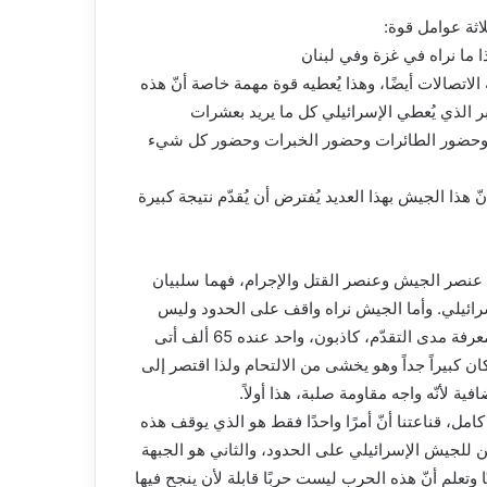
اثة عوامل قوة:
 الاتصالات أيضًا، وهذا يُعطيه قوة مهمة خاصة أنّ هذه
كبر الذي يُعطي الإسرائيلي كل ما يريد بعشرات
فن وحضور الطائرات وحضور الخبرات وحضور كل شيء
ذا الجيش بهذا العديد يُفترض أن يُقدّم نتيجة كبيرة
ن، عنصر الجيش وعنصر القتل والإجرام، فهما سلبيان
لإسرائيلي. وأما الجيش نراه واقف على الحدود وليس
لديه القدرة أن يقترب، كان عندهم فكرة أوّلية يريدون المناورة لمعرفة مدى التقدّم، كاذبون، واحد عنده 65 ألف أتى
 كبيراً جداً وهو يخشى من الالتحام ولذا اقتصر إلى
فية لأنّه واجه مقاومة صلبة، هذا أولاً.
مل، قناعتنا أنّ أمرًا واحدًا فقط هو الذي يوقف هذه
ن للجيش الإسرائيلي على الحدود، والثاني هو الجبهة
ا وتعلم أنّ هذه الحرب ليست حربًا قابلة لأن ينجح فيها