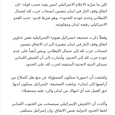
لكن ما سرّبه الاعلام الاسرائيلي امس يفيد حسب قوله: «إن
اتفاق وقف النار في لبنان يتضمن انسحاب حزب لله لشمال
الليطاني وعدم عودته للحدود»، وهو شرط قديم- جديد للعدو
الاسرائيلي رفضه لبنان ومقاومته.
وفعلاً ذكرت صحيفة «يسرائيل هيوم» الإسرائيلية بعض عناوين
اتفاق وقف النار في لبنان مشيرة الى ان الاتفاق يتضمن
انسحاب حزب لله إلى شمال الليطاني. وينص أيضاً على عدم
عودة حزب لله إلى الحدود. وأشارت إلى أن الجيش اللبناني
سيدمّر البنية التحتية المتبقية لحزب لله على الحدود.
وكشفت أن «سوريا ستكون المسؤولة عن منع نقل السلاح من
أراضيها إلى لبنان». وتابعت الصحيفة: «إسرائيل سيكون لديها
حق العمل ضد أي انتهاك من لبنان والرد عليه مستقبلا».
وأكدت أن «الجيش الإسرائيلي سينسحب من الجنوب اللبناني
لخط الحدود الدولية ضمن الاتفاق، وان إسرائيل ستتلقى