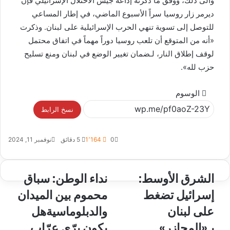
والى ذلك، ووفق ما ذكرته إذاعة جيش الاحتلال الإسرائيلي فإن
ديرمر زار روسيا سراً الأسبوع الماضي، في إطار المساعي
للتوصل إلى تسوية تنهي الحرب الإسرائيلية على لبنان. وذكرت
«أنه من المتوقع أن تلعب روسيا دوراً مهماً في اتفاق محتمل
لوقف إطلاق النار، لـضمان تغيير الوضع في لبنان ومنع تسليح
حزب لله».
الوسوم
نسخ الرابط
0
1٬164
5 دقائق
نوفمبر 11, 2024
الشرق الأوسط:
نداء الوطن: سباق
إسرائيل تضغط
محموم بين الميدان
على لبنان
والدبلوماسيةهل
بـ«المجازر»
يكون برّي عرّاب