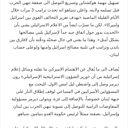
تسهيل مهمة هوكشتاين وتسريع التوصل الى صفقة تنهي الحرب
قبل تسلمه ولايته. واعلن نتنياهو انه تحدث ترامب 3 مرات خلال
الأيام القليلة الماضية «بهدف تعزيز التحالف القوي بين اسرائيل
واميركا». لكن ما تسرّب ايضاً من الاعلام الاسرائيلي يشي بأن
«الحديث يدور حول اتفاق جيد جداً لإسرائيل يلبي مصالحها
بشكل أمثل». وهذا ما يعني في حال صحتّه ودقّته بأن لافارق بين
بايدن وترامب في تلبية مصالح اسرائيل وامنها ولوعلى حساب
لبنان.
يُضاف الى ما يُقال عن الاهتمام الاميركي ما نقلته وسائل إعلام
إسرائيلية من أن «وزير الشؤون الاستراتيجية الإسرائيلي» رون
ديرمر وصل إلى واشنطن ليل امس الاول، للبحث مع
المسؤولين الأميركيين في المساعي لوقف إطلاق النار على
جبهة لبنان خصوصاً، بالإضافة إلى غزة. ويتولى ديرمر مسؤولية
المفاوضات الرامية للتوصل إلى تسوية تنهي الحرب بين لبنان
وإسرائيل، بصفته ممثلاً لرئيس حكومة العدو بنيامين نتنياهو.