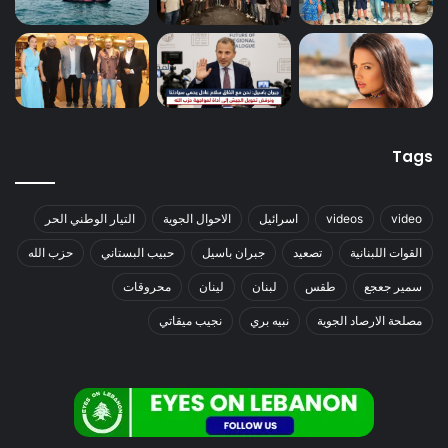
Tags
video
videos
اسرائيل
الاحوال الجوية
التيار الوطني الحر
القوات اللبنانية
تصعيد
جبران باسيل
حبيب البستاني
حزب الله
سمير جعجع
طقس
لبنان
لينان
محروقات
مصلحة الارصاد الجوية
نبيه بري
نجيب ميقاتي