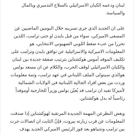
لبنان ودعمه الكيان الاسرائيلي بالسلاح التدميري وبالمال
والسياسة.
على ان الجديد الذي جرى تسريبه خلال اليومين الماضيين عن
المسعى الاميركي، سواء من قبل بايدن او حتى ترامب، اللذين
تحررا من عبء ضغط اللوبي الصهيوني الانتخابي، هو
المعلومات الاميركية والاسرائيلية عن توافق بايدن وترامب على
تكليف الموفد آموس هوكشتاين بترتيب صفقة جديدة بين لبنان
والكيان الاسرائيلي لوقف الحرب، والكلام عن ان مسعد بولس
هوالذي سيتولى الملف اللبناني في عهد ترامب، وثمة معلومات
وردت من بعض افراد الجالية اللبنانية في الولايات الشمالية
لأميركا تفيد ان ترامب قد يُعيّن بولس وزيراً للخارجية أوموفداً
رئاسياً له بدل هوكشتاين.
وبغض النظرعن المهمة الجديدة المرتقبة لهوكشتاين إذا صدقت
المعلومات عن قرب زيارته بيروت، فإنّ الثابت ان اتصالات جرت
بين ترامب ونتنياهو بعد فوز الرئيس الاميركي الجديد بهدف