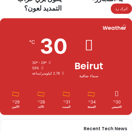
التمديد لعون؟
اترك رد
Weather
30
℃
Beirut
30º - 29º
59%
2.78 كيلومتر/ساعة
سماء صافية
29
28
31
34
30
℃
℃
℃
℃
℃
الخميس
الجمعة
السبت
الأحد
الأثنين
Recent Tech News