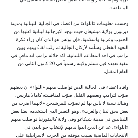
المنطقة».
وحسب معلومات «اللواء» من اعضاء في الجالية اللبنانية بمدينة
ديربورن بولاية ميشيغان حيث توجد اكبرجالية لبنانية اغلبها من
الجنوب وعربية واسلامية، فإن بولس هو الذي كان وراء فكرة
التعهد الخطي وسلّمه لأركان الجالية ثم رتّب لقاءً بينهم وبين
ترامب في احد المطاعم اللبنانية، اكد خلاله ترامب انه ماضٍ في
تنفيذ تعهده قبل تسلم ولايته رسمياً في 20 كانون الثاني من
العام المقبل.
وافاد اعضاء في الجالية الذين تواصلت معهم «اللواء» ان بعضهم
صوّت لترامب وبعضهم القليل صوّت لمنافسته كامالا هاريس،
وهناك نسبة لا بأس بها لم تصوّت للمرشيحن «لانهما أضرب من
بعض بحق لبنان والعرب»، وهو التعبير الذي استخدمه ايضا بعض
اللبنانيين في مدينة شيكاغو وفي ولاية كاليفورنيا تواصلت معهم
«اللواء». عداعن الذين ابدوا ندمهم لإنتخاب جو بايدن في
الانتخابات الماضية بسبب موقفه من الحرب الاسرائيلية على