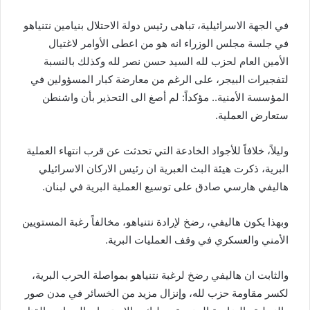
في الجهة الاسرائيلية، تباهى رئيس دولة الاحتلال
بنيامين نتنياهو
في جلسة مجلس الوزراء انه هو من اعطى الأوامر لاغتيال
الأمين العام لحزب لله السيد حسن نصر لله وكذلك بالنسبة
لتفجيرات البيجر، على الرغم من معارضة كبار المسؤولين في
المؤسسة الأمنية.. مؤكداً: لم أصغ الى التحذير بأن واشنطن
ستعارض العملية.
وليلاً، خلافاً للأجواد الخادعة التي تحدثت عن قرب انتهاء العملية
البرية، ذكرت هيئة البث العبرية ان رئيس الاركان الاسرائيلي
هاليفي هارسي صادق على توسيع العملية البرية في لبنان.
وبهذا يكون هاليفي، رضخ لإرادة نتنياهو، مخالفاً رغبة المستويين
الأمني والعسكري في وقف العمليات البرية.
والثابت ان هاليفي رضخ لرغبة نتنياهو بمواصلة الحرب البرية،
لكسر مقاومة حزب لله، وإنزال مزيد من الخسائر في مدن صور