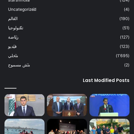
Uncategorized
(4)
(190)
العالم
(51)
تكنولوجيا
(127)
رياضة
(123)
فيديو
(1٬695)
محلي
(2)
مش مسموح
Last Modified Posts