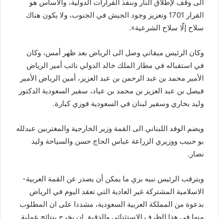
الى وقف لإطلاق النار وننفذ القرارات الدولية، والأساس هو
القرار 1701 وتعزيز وجود الجيش في الجنوب، ولا يكون هناك
سلاح إلّا سلاح الشرعية».
وكان الرئيس ميقاتي وصل الى الرياض بعد ظهر أمس، وكان
في استقباله في مطار الملك خالد الدولي نائب أمير الرياض
الأمير محمد بن عبد الرحمن بن عبد العزيز، أمين الرياض الأمير
فيصل بن عبد العزيز بن محمد بن عياد، سفير السعودية الدكتور
وليد بخاري وسفير لبنان في السعودية فوزي كبارة.
ويضم الوفد اللبناني الى القمة وزير الخارجية والمغتربين عبدلله
بو حبيب ووزيري الزراعة عباس الحاج حسن والسياحة وليد
نصار.
ويترقب الرئيس نبيه بري ما يمكن أن يصدر عن القمة العربية-
الاسلامية المشتركة غير العادية التي تعقد اليوم في الرياض
بدعوة من المملكة العربية السعودية، مشددا على ان المطلوب
منها في هذا الظرف الاستثنائي والدقيق ان يخرج بنتائج عملية