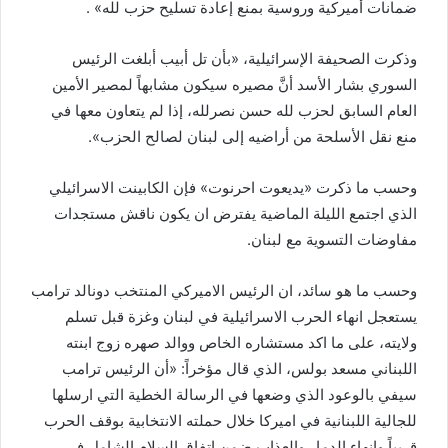
ضمانات أميركية وروسية بمنع إعادة تسليح حزب لله» .
وذكرت الصحيفة الإسرائيلية، «بأن تل أبيب أبلغت الرئيس
السوري بشار الأسد أنَّ مصيره سيكون مشابهاً لمصير الأمين
العام السابق لحزب لله حسن نصرلله، إذا لم يتعاون معها في
منع نقل الأسلحة من أراضيه إلى لبنان لصالح الحزب».
وحسب ما ذكرت «يديعوت احرنوت» فإن الكابينت الاسرائيلي
الذي اجتمع الليلة الماضية يفترض ان يكون ناقش مستجدات
مفاوضات التسوية مع لبنان.
وحسب ما هو سائد، ان الرئيس الاميركي المنتخب دونالد ترامب
يستعجل انهاء الحرب الاسرائيلية في لبنان وغزة قبل تسلم
ولايته، على ما اكد مستشاره الخاص ووالد صهره زوج ابنته
اللبناني مسعد بولس، الذي قال مؤخراً: «أن الرئيس ترامب
سيفي بالوعود الذي وضعها في الرسالة الخطية التي ارسلها
للجالية اللبنانية في اميركا خلال حملته الانتخابية بوقف الحرب
قريباً وانهاء الدمار والعذاب ضمن اتفاق السلام الشامل في