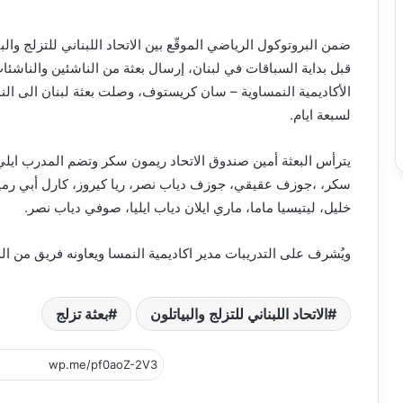
ضمن البروتوكول الرياضي الموقّع بين الاتحاد اللبناني للتزلج والبي
قبل بداية السباقات في لبنان، إرسال بعثة من الناشئين والناشئا
الأكاديمية النمساوية – سان كريستوف، وصلت بعثة لبنان الى ال
لسبعة ايام.
يترأس البعثة أمين صندوق الاتحاد ريمون سكر وتضم المدرب ايلي س
سكر، ،جوزف عقيقي، جوزف دياب نصر، ريا كيروز، كارل أبي رميا
خليل، ليتيسيا ماما، ماري ايلان دياب ايليا، صوفي دياب نصر.
ويُشرف على التدريبات مدير اكاديمية النمسا ويعاونه فريق من ال
الاتحاد اللبناني للتزلج والبياتلون
بعثة تزلج