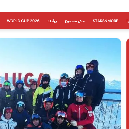
ا
STARSNMORE
مش مسموح
رياضة
WORLD CUP 2026