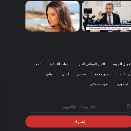
احوال الجوية
التيار الوطني الحر
القوات اللبنانية
تصعيد
ب الله
سمير جعجع
طقس
لبنان
لينان
نبيه بري
نجيب ميقاتي
خل
يدك
إلكتروني