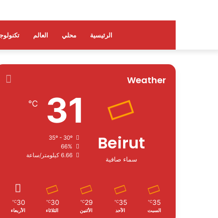
الرئيسية
محلي
العالم
تكنولوجي
Weather
31
℃
Beirut
35º - 30º
66%
6.66 كيلومتر/ساعة
سماء صافية
30
30
29
35
35
℃
℃
℃
℃
℃
السبت
الأحد
الأثنين
الثلاثاء
الأربعاء