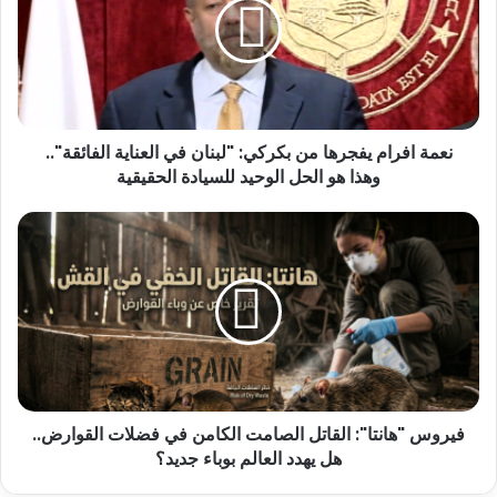
نعمة افرام يفجرها من بكركي: "لبنان في العناية الفائقة"..
وهذا هو الحل الوحيد للسيادة الحقيقية
فيروس "هانتا": القاتل الصامت الكامن في فضلات القوارض..
هل يهدد العالم بوباء جديد؟