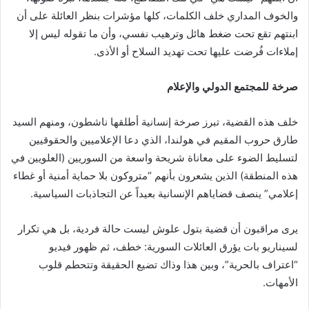
والخوف المداري خلف الكلمات، كلها مؤشرات بنظر العائلة على أن
ابنتهم تقع تحت ضغط هائل وترهيب نفسي، وأن ما تقوله ليس إلا
إملاءات فُرضت عليها تحت تهديد السلاح أو الأذى.
صرخة للمجتمع الدولي والإعلام
خلف هذه القضية، تبرز صرخة إنسانية أطلقها ناشطون، ومنهم السيد
طارق حروب المقيم في هولندا، الذي دعا الإعلاميين والحقوقيين
لتسليط الضوء على معاناة شريحة واسعة من السوريين (العلويين في
هذه المنطقة) الذين يشعرون بأنهم “متروكون بلا حماية أمنية أو غطاء
إعلامي” ينصف قضاياهم الإنسانية بعيداً عن التجاذبات السياسية.
يرى مراقبون أن قضية بتول علوش ليست حالة فردية، بل هي تكرار
لسيناريو بات يؤرق العائلات السورية: خطف، ثم ظهور فيديو
“اعتراف بالحرية”، وبين هذا وذاك تضيع الحقيقة وتتحطم قلوب
الأمهات.