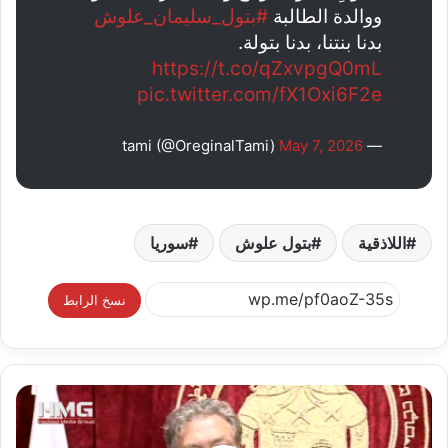
ووالدة الطالبة
#بتول_سليمان_علوش
بدنا بنتنا، بدنا بتولة.
https://t.co/qZxvpgQ0mL
pic.twitter.com/fX1Oxi6F2e
May 7, 2026
— tami (@OreginalTami)
اللاذقية
بتول علوش
سوريا
نسخ الرابط