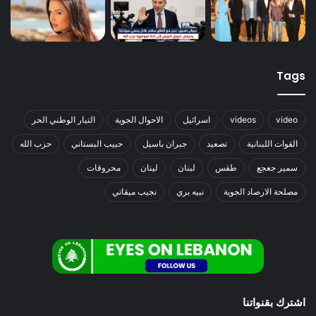
Tags
video
videos
اسرائيل
الاحوال الجوية
التيار الوطني الحر
القوات اللبنانية
تصعيد
جبران باسيل
حبيب البستاني
حزب الله
سمير جعجع
طقس
لبنان
لينان
محروقات
مصلحة الارصاد الجوية
نبيه بري
نجيب ميقاتي
اشترك بقنواتنا