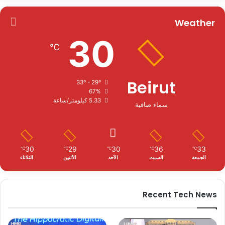
Weather
30
℃
Beirut
33º - 29º
67%
5.33 كيلومتر/ساعة
سماء صافية
30
29
30
36
33
℃
℃
℃
℃
℃
الجمعة
السبت
الأحد
الأثنين
الثلاثاء
Recent Tech News