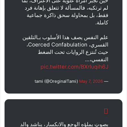
حين تُجبر امرأة علوية على الاعتراف، بما
لم ترتكبه، فالمسألة لا تتعلق بإهانة فرد
فقط، بل بمحاولة سحق ذاكرة جماعية
كاملة.
علم النفس يصف هذا الأسلوب بـالتلقين
القسري، Coerced Confabulation،
حيث تُنتزع الروايات تحت الضغط
النفسي،…
pic.twitter.com/BXrIuqih6J
May 7, 2026
— tami (@OreginalTami)
بصوتٍ يملؤه الوجع والانكسار، يناشد والد