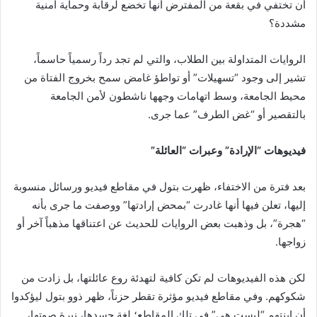
أن تختفي في بقعة من المفترض أنها تخضع لرقابة وحماية أمنية
مشددة؟
الروايات المتداولة بين الطلاب، والتي لم تجد رداً رسمياً حاسماً،
تشير إلى وجود “تسهيلات” أو تواطؤ غامض سمح بخروج الفتاة من
محيط الجامعة، وسط اتهامات وجهها ناشطون لأمن الجامعة
بالتقصير أو “غض الطرف” عما جرى.
فيديوهات “الإرادة” وعبرات “العائلة”
بعد فترة من الاختفاء، ظهرت بتول في مقاطع فيديو ورسائل منسوبة
إليها، تعلن فيها أنها غادرت “بمحض إرادتها” ووصفت ما جرى بأنه
“هجرة”، بل وذهبت بعض الروايات للحديث عن اعتناقها مذهباً آخر أو
زواجها.
لكن هذه الفيديوهات لم تكن كافية لتهدئة روع عائلتها، بل زادت من
شكوكهم. وفي مقاطع فيديو مؤثرة تقطر حزناً، ظهر ذوو بتول ليؤكدوا
أن ابنتهم “ليست هي” في تلك المقاطع؛ لغة جسدها، نبرة صوتها،