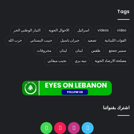
Tags
video
videos
اسرائيل
الاحوال الجوية
التيار الوطني الحر
القوات اللبنانية
تصعيد
جبران باسيل
حبيب البستاني
حزب الله
سمير جعجع
طقس
لبنان
لينان
محروقات
مصلحة الارصاد الجوية
نبيه بري
نجيب ميقاتي
اشترك بقنواتنا