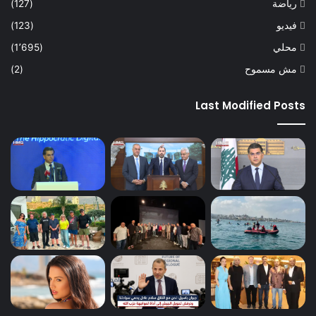
رياضة
(127)
فيديو
(123)
محلي
(1٬695)
مش مسموح
(2)
Last Modified Posts