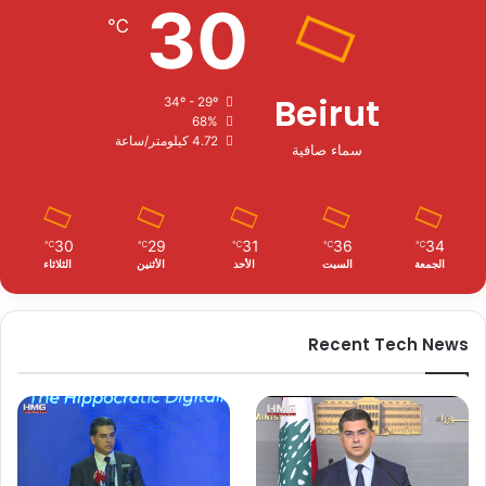
30
℃
Beirut
34º - 29º
68%
4.72 كيلومتر/ساعة
سماء صافية
30
29
31
36
34
℃
℃
℃
℃
℃
الجمعة
السبت
الأحد
الأثنين
الثلاثاء
Recent Tech News