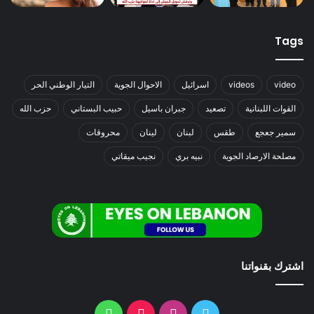
Tags
video
videos
اسرائيل
الاحوال الجوية
التيار الوطني الحر
القوات اللبنانية
تصعيد
جبران باسيل
حبيب البستاني
حزب الله
سمير جعجع
طقس
لبنان
لينان
محروقات
مصلحة الارصاد الجوية
نبيه بري
نجيب ميقاتي
اشترك بقنواتنا