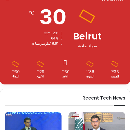
30
℃
Beirut
33º - 29º
64%
6.61 كيلومتر/ساعة
سماء صافية
30
29
30
36
33
℃
℃
℃
℃
℃
الجمعة
السبت
الأحد
الأثنين
الثلاثاء
Recent Tech News