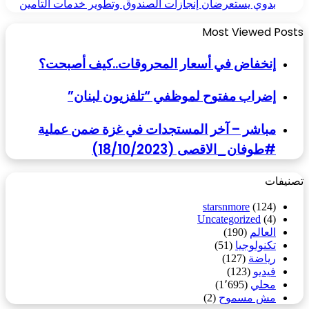
بدوي يستعرضان إنجازات الصندوق وتطوير خدمات التأمين
Most Viewed Posts
إنخفاض في أسعار المحروقات..كيف أصبحت؟
إضراب مفتوح لموظفي “تلفزيون لبنان”
مباشر – آخر المستجدات في غزة ضمن عملية
#طوفان_الاقصى (18/10/2023)
تصنيفات
starsnmore
(124)
Uncategorized
(4)
العالم
(190)
تكنولوجيا
(51)
رياضة
(127)
فيديو
(123)
محلي
(1٬695)
مش مسموح
(2)