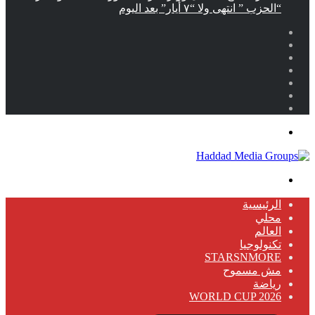
“الحزب ” انتهى ولا “٧ أيار” بعد اليوم
الرئيسية
محلي
العالم
تكنولوجيا
STARSNMORE
مش مسموح
رياضة
WORLD CUP 2026