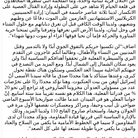
عن احتلال ‏قرية لبنانية واحدة، وما الملحمة التي سطرها المجاهدون
في قلعة الخيام ‏إلا شاهد حي على البطولة وإرادة القتال العصية على
الانكسار. لدينا ثلاثة ‏عناصر حاسمة في الميدان: إرادة الحسينيين
الكربلائيين الاستشهاديين ‏العازمين على الموت دفاعًا عن وطنهم
وشعبهم، ولدينا الوقت الكافي قبل ‏أن تغرق دباباتهم مع حلول الشتاء
في وحل لبنان، ولدينا الأرض التي ‏نعرفها وتعرفنا والتي تمنحنا حرية
المناورة والحركة فإما أن نحيا فوقها ‏أعزاء أو نموت دونها شهداء”. ‏
اضاف:”لن تكسبوا حربكم بالتفوق الجوي أبدًا ولا بالتدمير وقتل
المدنيين من ‏النساء والأطفال، وطالما أنكم عاجزون عن التقدم
البري والسيطرة الفعلية ‏فلن تحققوا أهدافكم السياسية أبدًا ولن
يعود سكان الشمال إلى الشمال أبدًا. ‏ومع المزيد من التصدع في
جبهتكم الداخلية سيبدأ العد العكسي وستكون ‏هناك نقطة تحول
كبرى، وعندها ستتأكد يا هذا مجددًا صدق ما قاله سيدنا ‏الأسمى أنّ
إسرائيل أوهن من بيت العنكبوت.‏ وهنا نؤكد مجددًا ردًا على تخرّصات
عدد من مسؤولي العدو أن مخزوننا ‏الصاروخي قد تراجع إلى نحو 20
% من قدراتنا الفعلية، هذا الكلام هو نفسه تقريباً منذ ستة أسابيع. إنّ
جوابنا ‏الفعلي هو في الميدان عندما طالت صواريخنا الأسبوع الماضي
ضواحي ‏تل أبيب وحيفا، ومراكز ومعسكرات نقصفها لأول مرة في
الجولان ‏وحيفا، واستخدام صاروخ الفاتح 110 ولدينا المزيد، وذلك
بالإدارة ‏المناسبة التي قررتها قيادة المقاومة، ونؤكد مجدداً أن لدى
المقاومين لا ‏سيما في الخطوط الأمامية ما يكفي من السلاح والعتاد
والمؤن ما يكفي ‏حرباً طويلة نستعد لها على كل الصعد”.‏