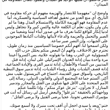
الميدان”. ‏
واوضح ان “مفهومنا للانتصار والهزيمة مفهوم أي حركة مقاومة في
التاريخ، أي منع ‏العدو من تحقيق أهدافه السياسية والعسكرية، أما
عدم المقاومة فهو ‏الهزيمة الكاملة والاستسلام المذل وهذا ما لم
يكن ولن يكون، نعلم أن ‏الكلفة عالية والثمن كبير ولا نتجاهل وليس
لدنيا إنكار للواقع لكننا نعرف ما في ‏صدور أبناء أمتنا وشعبنا من
الصبر والتحمل والعزيمة والدعاء لأبنائها ‏وفلذات أكبادها الموجودين
على الجبهات، وإن النصر صبر ساعة. ‏
ولكن اسمحوا لنا. أفهم أنكم خصومنا السياسيين منذ زمان طويل،
نحترم ‏حق الاختلاف، وأفهم أنّ البعض منكم يحمّل حزب الله
المسؤولية عن ‏الحرب وهذا ما تقولونه علانية، بس اكسروا أعيننا
مرة واحدة ببيان إدانة ‏العدوان الإسرائيلي على لبنان، إدانة قتل
المدنيين من النساء ‏والأطفال، إدانة تدمير القرى والإبادة ‏الجماعية،
إدانة قصف البلديات وقتل رؤساء البلديات، إدانة تدمير سوق ‏النبطية
التاريخي، وأسواق صور القديمة، اجتماع في البريستول ‏طيب مش
أكثر، ألستم جماعة المجتمع الدولي والقانون الدولي، رسالة إلى
‏الأمم المتحدة على الأقل فيها شكوى من القتل والمجازر وتدمير
المنازل. ‏لا تجرأون، “بتزعل عوكر منكم”، وإذا تكلمنا عنكم
وواجهناكم ‏بالحقيقة “بتزعلوا” والبعض أرسل لي رسائل أنه أنت في
مؤتمرك الصحفي ‏تخوننا، عجباً يرضى القتيل ولا يرضى القاتل”. ‏
ختم:”وبعد يا سيدي اخجل أن أقف تحت منبرك ولا أسمع صوتك،