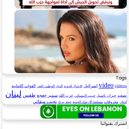
Tags
video
videos
اسرائيل
القوات اللبنانية
التيار الوطني الحر
الاحوال الجوية
لبنان
طقس
سمير جعجع
تصعيد
حزب الله
جبران باسيل
حبيب البستاني
نجيب ميقاتي
محروقات
نبيه بري
لينان
مصلحة الارصاد الجوية
اشترك بقنواتنا