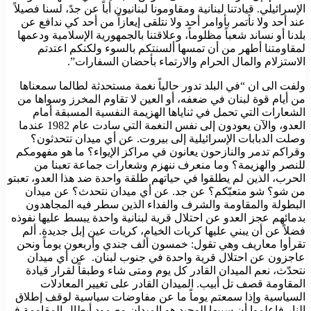
الإسرائيلي. قيادتنا لبنانية ‏ومقاومونا لبنانيون أباً عن جدً، لسنا فصيلاً
عند أحد ولا نأتمر بأوامر أحد ‏ولا نتلقى إيعازاً من أحد كي ندافع عن
بلدنا أو نساند شعباً مظلوماً، ‏وعلاقتنا بالجمهورية الإسلامية ودعمها
لمقاومتنا أطهر من أن تمسها ‏ألسنتكم بالسوء ولكنكم اعتدتم
الاستزلام والمال الحرام والارتماء بأحضان السفارات”. ‏
ولفت الى ان “في البلد تدور حالياً نغمة مستحدثة لطالما سمعناها
من أيام قوة لبنان ‏في ضعفه، أو العين لا تقاوم المخرز وسواها من
الشعارات التي تحمل في ‏ثناياها الهزيمة النفسية المسبقة أمام
العدو، والآن يعودون إلى نفس النغمة ‏التي سادت عام 1982 عندما
وصلت الدبابات الإسرائيلية إلى بيروت. عن ‏أي ميدان تتحدثون؟
وقراكم تدمر والنازحون يعانون في مراكز الإيواء؟ ما هو مفهومكم
للنصر والهزيمة؟ وما منعرف ننهزم وشعارات جماعة ‏تعبنا من
الحرب، الذين لم يطلقوا في حياتهم طلقة واحدة ضد هذا العدو، ‏تعبتو
من شو؟ شو متعبّكم؟ عن جد.‏ عن أي ميدان نتحدث؟ عن ميدان
البطولة والمقاومة والشرف والفداء الذين ‏سطر فيه المجاهدون
بدمائهم عجز العدو عن احتلال قرية لبنانية واحدة ‏يبسط عليها نفوذه
فضلاً عن أن يبني عليها كريات الخيام، كريات عين ‏إبل جديدة. ألم
تقرأوا معاريف وهي تقول: خمسون ألف جندي وأربعون ‏يوماً ونحن
عاجزون عن احتلال قرية واحدة في جنوب لبنان. ‏ عن أي ميدان
نتحدّث، نعم الميدان القادر كل يوم ومتى شاء وطبقاً لقرار ‏قيادة
المقاومة قصف تل أبيب. الميدان القادر على تغيير المعادلات
‏السياسية وإذا سمعتم يوماً ما عن مفاوضات سياسية لوقف إطلاق
النار ‏فاعلموا أن سببها الوحيد هو الميدان وصمود أبطال المقاومة في