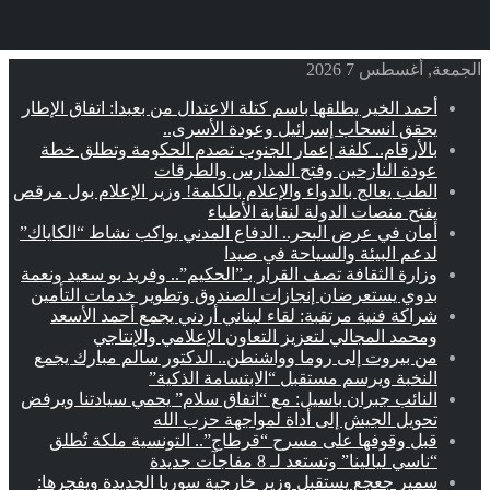
الجمعة, أغسطس 7 2026
أحمد الخير يطلقها باسم كتلة الاعتدال من بعبدا: اتفاق الإطار
يحقق انسحاب إسرائيل وعودة الأسرى..
بالأرقام.. كلفة إعمار الجنوب تصدم الحكومة وتطلق خطة
عودة النازحين وفتح المدارس والطرقات
الطب يعالج بالدواء والإعلام بالكلمة! وزير الإعلام بول مرقص
يفتح منصات الدولة لنقابة الأطباء
أمان في عرض البحر.. الدفاع المدني يواكب نشاط “الكاياك”
لدعم البيئة والسياحة في صيدا
وزارة الثقافة تصف القرار بـ”الحكيم”.. وفريد بو سعيد ونعمة
بدوي يستعرضان إنجازات الصندوق وتطوير خدمات التأمين
شراكة فنية مرتقبة: لقاء لبناني أردني يجمع أحمد الأسعد
ومحمد المجالي لتعزيز التعاون الإعلامي والإنتاجي
من بيروت إلى روما وواشنطن.. الدكتور سالم مبارك يجمع
النخبة ويرسم مستقبل “الابتسامة الذكية”
النائب جبران باسيل: مع “اتفاق سلام” يحمي سيادتنا ويرفض
تحويل الجيش إلى أداة لمواجهة حزب الله
قبل وقوفها على مسرح “قرطاج”.. التونسية ملكة تُطلق
“ناسي ليالينا” وتستعد لـ 8 مفاجآت جديدة
سمير جعجع يستقبل وزير خارجية سوريا الجديدة ويفجرها: