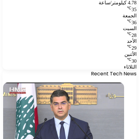
4.78 كيلومتر/ساعة
℃
35
الجمعة
℃
36
السبت
℃
28
الأحد
℃
29
الأثنين
℃
30
الثلاثاء
Recent Tech News