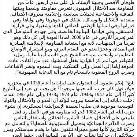
طوفان ‏الأقصى وجبهة الإسناد، بل على مدى أربعين عاماً من
المقاومة ضد ‏الاحتلال الصهيوني تتعرض مقاومتنا وشعبنا وبيئتها
الثقافية والاجتماعية ‏لحملات سياسية وإعلاميَة معروفة الأهداف،
متعددة الأشكال والوسائل، ‏تشكك في جوهرها وفي نواياها وفي
قدراتها وفي انتمائها الوطني ‏الصافي لبلدها وشعبها، وفي قرارها
المستقل، وفي قيادتها اللبنانية ‏الخالصة، وفي جهادها المتواصل الذي
أثمر تحريراً للأرض في عام ‏‏2000. ‏لماذا العودة إلى كل ذلك وهو
تقريباً من البديهيات، لأنه مع استعادة ‏المقاومة الإسلامية المبادرة
في الميدان وعجز العدو عن التقدم البري، ‏ومع استقرار الأوضاع
التنظيمية، وانتخاب سماحة الشيخ نعيم قاسم أميناً ‏عاماً، وملء
الشواغر في المراكز القيادية بفعل استشهاد عدد من القادة، ‏عادت
الجوقة إياها إلى العمل وإلى التشكيك وبث السموم ونشر الاشاعات
‏وضرب الروح المعنوية بانسجام تام مع آلة الدعاية الصهيونية”.
تابع:” إنكم تعلمون أن العدوان على لبنان بدأ عام 1936 في مجزرة
حولا، ‏فهل كان حزب الله حينها موجوداً؟ هل يجب أن نعود إلى التاريخ
كثيراً؟ ‏إلى عام 1947 و1948، عام 1974 و1978 وإلى عام 1982 عندما
‏دخلت دباباته إلى العاصمة بيروت لنؤكد أن العدوان والاحتلال والنوايا
‏التوسعية موجودة في صلب العقيدة الإسرائيلية العسكرية. إن نشوء
حزب ‏الله في العام 1982 كحركة مقاومة هو في الأصل رد فعل
طبيعي على ‏الاحتلال، فلماذا التشويه للحقائق واستغفال الناس
وضرب الذاكرة ‏الجماعيّة وتحميل المسؤولية للضحايا؟ والتعامل مع
حركة التاريخ كأنها ‏قطع مجتزأة تنتقون منها ما يخدم سياستكم ويبرر
حملاتكم. إن حركتنا ‏نشأت على الأرض اللبنانية التي احتلها العدو