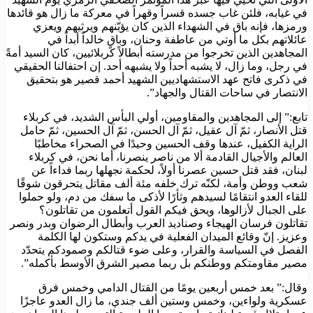
في غيابه، فلئن ‏غاب جسده قسراً وقهراً في معركة ما زال هو قائدها
ورمزها، فإنه باق في ‏الشهداء الذين كان يؤبّنهم ويرثيهم ويعزي
عائلاتهم بكل ما أوتي من ‏عاطفة وحنان، وباقٍ خالداً أبداً في
المجاهدين الذين تخرجوا من مدرسته ‏أبطالاً كربلائيين، كان السيد أمةً
في رجل، وما زال، لا يشبه أحداً ولا ‏يشبهه أحد. إن احتفالنا الحقيقي
في ذكرى فاتح عهد الاستشهاديين الشهيد ‏أحمد قصير هو بتحقيق
الانتصار في ساحات القتال والجهاد”. ‏
‏تابع:” إلى المجاهدين والمقاومين، أولي البأس الشديد، في كربلاء
قتل ‏الأنصار، ثمّ آل عقيل، ثمّ آل الحسن، ثمّ آل الحسين، ثمّ حامل
الراية ‏الكفيل، عندها وقف الحسين وحيدًا في الصحراء مخاطبًا
العالم والأجيال ‏القادمة ألا من ناصر ينصرنا، أما نحن، في كربلاء
لبنان، فقد قتل حسين ‏عصرنا أولاً، لحكمة نجهلها ربما فداءاً عن
شعب ووطن وأمة، لكنّه ترك ‏خلفه مئة ألف مقاتل يتحرقون شوقًا
للقاء العدو انتقامًا لسيدهم وثأرًا ‏لأذكى ما سفك من دم، ولو حملوا
على الجبال لأزالوها، ويحق فيكم القول ‏أتعلمون من تقاتلون؟
تقاتلون فرسان الهيجاء وصناديد العرب وأبطال ‏الرضوان وبدر ونصر
وعزيز. إنّ وقائع الميدان الفعلية في يدكم وستكون لها الكلمة
‏الفصل في السياسة والقرار، وعلى ضوء قتالكم وصمودكم يتحدّد
مصير ‏مقاومتكم ووطنكم بل ربما مصير الشرق الأوسط بأكمله”.‏
‏وقال:” بعد خمس أربعين يومًا من القتال الدامي وخمس فرق
عسكرية ‏ولواءين، وخمس وستين ألف جندي، ما زال العدو عاجزًا