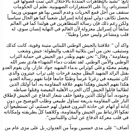
‏تابع: “نشيد بالتظاهرات المنددة بالاحتلال التي تمت فصولها في
‏أمستردام، رداً على الاستفزازات الصهيونية. نعلم أن الحكومات
ستقف من أجل قمع الحريات وعدم المس بما ‏هو صهيوني وربما
يحصل تكاتف دولي لمنع إدانة إسرائيل شعبياً كما هو ‏الحال سياسياً
ولكن رغم ذلك فإن رسالة المتظاهرين في هولندا كما في ‏العالم
سابقاً أن إسرائيل معزولة لأن العالم في النهاية إنسان سوي، له
قلب ‏ومشاعر وليس حجراً وطينًا”.
‏واكد أن ” علاقتنا بالجيش الوطني اللبناني متينة وقوية، كانت كذلك
‏وستبقى، نحن من آمن بثلاثية الذهب والبطولة: جيش وشعب
‏ومقاومة”، وقال:” نحن نفهم ونقّدر دور الجيش في حماية التراب
الوطني والأمن ‏الوطني. لقد تعمّدت دماء الشهداء هادي نصر الله
وهيثم مغنيّة وعلي ‏كوثراني بدماء الشهيد جواد عازار، وأن يقوم العدو
بقتل الرائد الشهيد ‏البطل محمد فرحات على تراب عيترون والذي
كان تشييعه في زغرتا ‏عرساً وطنيّاً جامعاً فإننا نفهم رسالة العدو،
هكذا نفهم الجيش وهكذا نفهم ‏علاقة المقاومة به، أما أولئك الذين
لطالما قاتلوا الجيش أبّان الحرب ‏الأهلية البغيضة وقتلوا ضباطه
وجنوده، أما أولئك الذين وقفوا خلف شعار ‏الدفاع عن الجيش لإطلاق
النار على المقاومة بذريعة تساؤل طبيعي ‏وطلب التوضيح من دون
إدانة أو اتهام عن حادثة البترون فنقول لهم ‏خسئتم، لن تستطيعوا أن
تفكوا الارتباط بين الجيش والمقاومة، وكلاهما ‏كلّ بطريقته وإمكاناته
في قلب معركة الدفاع عن لبنان واللبنانيين”. ‏
‏أضاف:” على مدى خمسين يوماً من العدوان، بل على مدى عام من