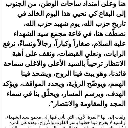
‏هنا وعلى امتداد ساحات الوطن، من الجنوب
إلى البقاع كي نحيي هذا ‏اليوم الخالد في
تاريخ حزب الله، يوم شهيد حزب الله،
نصطّف هنا، في ‏قاعة مجمع سيد الشهداء
عليه السلام، صغاراً وكباراً، رجالاً ونساءً، نرفع
‏الرايات، ونعلي القبضات، ونقف على أهبة
الانتظار ترحيباً بالسيد الأعلى ‏والاغلى سماحة
قائدنا، وهو يبث فينا الروح، ويشحذ فينا
الهمم، ويوضّح ‏الرؤية، ويحدد المواقف، ويؤكد
الهدف، ويرسم المسار، ويحلّق بنا في ‏سماء
المجد والمقاومة والانتصار”. ‏
ولفت إلى انها “المرة الأولى التي نأتي فيها إلى مجمع سيد الشهداء،
والسيد لا ‏يخرج فينا خطيباً يأسر القلوب والأرواح، وهذه هي المرة
الأولى التي ‏نحيي فيها عبر هذا المؤتمر الصحفي الرمزي يوم الشهيد