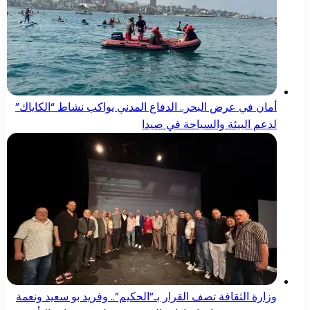
أمان في عرض البحر.. الدفاع المدني يواكب نشاط “الكاياك”
لدعم البيئة والسياحة في صيدا
وزارة الثقافة تصف القرار بـ”الحكيم”.. وفريد بو سعيد ونعمة