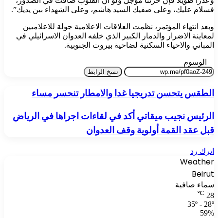
وعذراً طويلاً ‏فإن حزننا مؤجل ولو أن القلوب ضاقت في الصدور،
فسلام عليك، وعلى ‏صفيك السيد هاشم، وعلى الشهداء بين يديك”.
وبعد انتهاء المؤتمر، نظمت العلاقات الاعلامية جولة للاعلاميين
لمعاينة الاضرار والدمار الكبير الذي خلفه العدوان الاسرائيلي في
المباني والاحياء السكنية لضاحية بيروت الجنوبية.
الوسوم
نسخ الرابط
الطقس يتحسن تدريجيا غدا والامطار تنحسر مساء
الرئيس نجيب ميقاتي أكد في لقاءات اجراها في الرياض
قبل عقد القمة أولوية وقف العدوان
اترك رد
Weather
Beirut
سماء صافية
℃
28
35º - 28º
59%