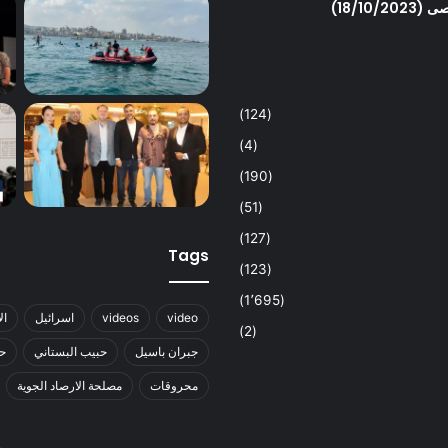
18/1)
(124)
(4)
(190)
(51)
(127)
Tags
(123)
(1٬695)
video
videos
اسرائيل
ال
(2)
جبران باسيل
حبيب البستاني
حز
محروقات
مصلحة الارصاد الجوية