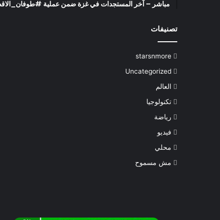
مباشر – آخر المستجدات في غزة ضمن عملية #طوفان_الاقصى (0/2023
تصنيفات
starsnmore
Uncategorized
العالم
تكنولوجيا
رياضة
فيديو
محلي
مش مسموح