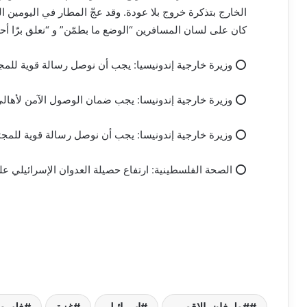
الخارج بتذكرة خروج بلا عودة. وقد عجّ المطار في اليومين 
كان على لسان المسافرين “الوضع ما بطمّن” و “نعلق برّا أح
⭕ وزيرة خارجية إندونيسيا: يجب أن نوصل رسالة قوية للم
⭕ وزيرة خارجية إندونيسا: يجب ضمان الوصول الآمن لأهالي غ
⭕ وزيرة خارجية إندونيسا: يجب أن نوصل رسالة قوية للمج
⭕ الصحة الفلسطينية: ارتفاع حصيلة العدوان الإسرائيلي على غزة إلى 3478 شهيداً وأكث
#طوفان_الاقصى
اسرائيل
غزة
فلسط