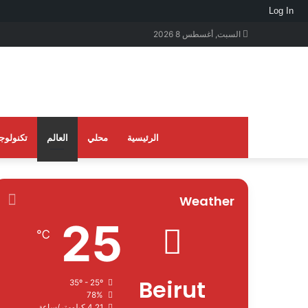
Log In
السبت, أغسطس 8 2026
الرئيسية
محلي
العالم
تكنولوجي
Weather
25
℃
Beirut
35º - 25º
78%
4.21 كيلومتر/ساعة