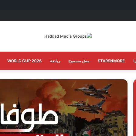
ا
STARSNMORE
مش مسموح
رياضة
WORLD CUP 2026