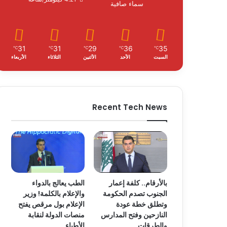
سماء صافية
31
31
29
36
35
℃
℃
℃
℃
℃
السبت
الأحد
الأثنين
الثلاثاء
الأربعاء
Recent Tech News
بالأرقام.. كلفة إعمار
الطب يعالج بالدواء
الجنوب تصدم الحكومة
والإعلام بالكلمة! وزير
وتطلق خطة عودة
الإعلام بول مرقص يفتح
النازحين وفتح المدارس
منصات الدولة لنقابة
والطرقات
الأطباء