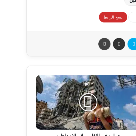
نسخ الرابط
حماوة في الإقليم ولامبالاة داخلية