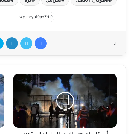
أميركا ترفع تحذير السفر إلى لبنان إلى “عدم