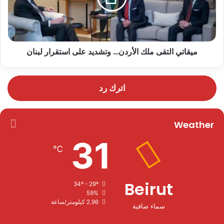
ميقاتي التقى ملك الأردن… وتشديد على استقرار لبنان
اترك رد
Weather
31
℃
Beirut
34º - 29º
59%
2.96 كيلومتر/ساعة
سماء صافية