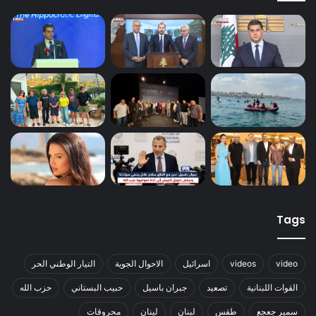
Tags
video
videos
اسرائيل
الاحوال الجوية
التيار الوطني الحر
القوات اللبنانية
تصعيد
جبران باسيل
حبيب البستاني
حزب الله
سمير جعجع
طقس
لبنان
لينان
محروقات