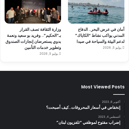
أمان في عرض البحر.. الدفاع
وزارة الثقافة تصف القرار
المدني يواكب نشاط “الكاياك”
بـ”الحكيم”.. وفريد بو سعيد ونعمة
لدعم البيئة والسياحة في صيدا
بدوي يستعرضان إنجازات الصندوق
وتطوير خدمات التأمين
يوليو 5, 2026
يوليو 5, 2026
Most Viewed Posts
أكتوبر 6, 2023
إنخفاض في أسعار المحروقات..كيف أصبحت؟
أغسطس 4, 2023
إضراب مفتوح لموظفي “تلفزيون لبنان”