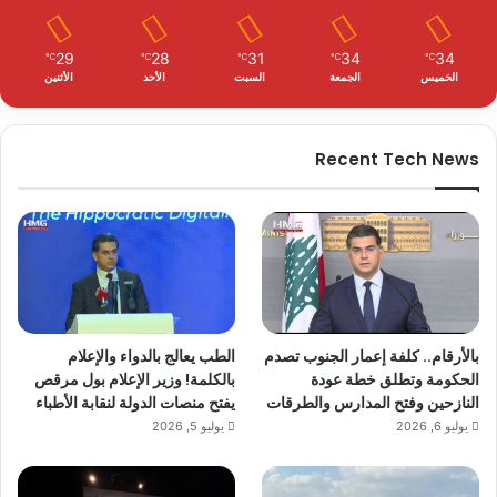
29
28
31
34
34
℃
℃
℃
℃
℃
الخميس
الجمعة
السبت
الأحد
الأثنين
Recent Tech News
بالأرقام.. كلفة إعمار الجنوب تصدم
الطب يعالج بالدواء والإعلام
الحكومة وتطلق خطة عودة
بالكلمة! وزير الإعلام بول مرقص
النازحين وفتح المدارس والطرقات
يفتح منصات الدولة لنقابة الأطباء
يوليو 6, 2026
يوليو 5, 2026