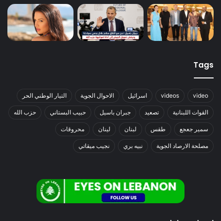
Tags
video
videos
اسرائيل
الاحوال الجوية
التيار الوطني الحر
القوات اللبنانية
تصعيد
جبران باسيل
حبيب البستاني
حزب الله
سمير جعجع
طقس
لبنان
لينان
محروقات
مصلحة الارصاد الجوية
نبيه بري
نجيب ميقاتي