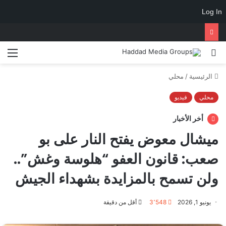
Log In
الرئيسية
/
محلي
محلي
فيديو
أخر الأخبار
ميشال معوض يفتح النار على بو
صعب: قانون العفو “هلوسة وغش”..
ولن تسمح بالمزايدة بشهداء الجيش
يونيو 1, 2026
3٬548
أقل من دقيقة