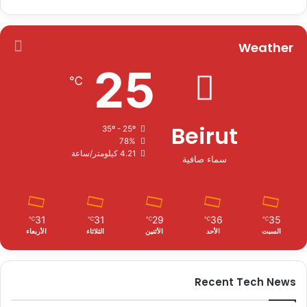
Weather
25
℃
Beirut
35º - 25º
78%
4.21 كيلومتر/ساعة
سماء صافية
31
31
29
36
35
℃
℃
℃
℃
℃
السبت
الأحد
الأثنين
الثلاثاء
الأربعاء
Recent Tech News