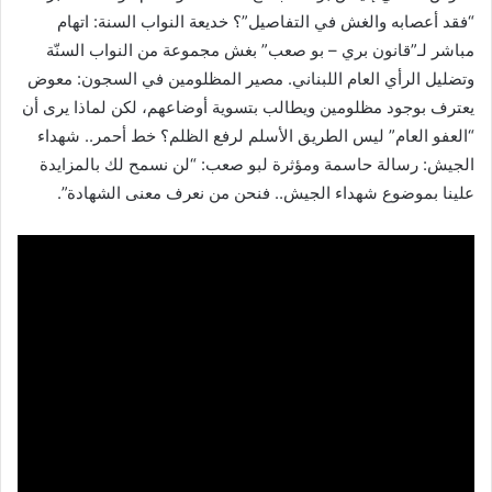
“فقد أعصابه والغش في التفاصيل”؟ خديعة النواب السنة: اتهام
مباشر لـ”قانون بري – بو صعب” بغش مجموعة من النواب السنّة
وتضليل الرأي العام اللبناني. مصير المظلومين في السجون: معوض
يعترف بوجود مظلومين ويطالب بتسوية أوضاعهم، لكن لماذا يرى أن
“العفو العام” ليس الطريق الأسلم لرفع الظلم؟ خط أحمر.. شهداء
الجيش: رسالة حاسمة ومؤثرة لبو صعب: “لن نسمح لك بالمزايدة
علينا بموضوع شهداء الجيش.. فنحن من نعرف معنى الشهادة”.