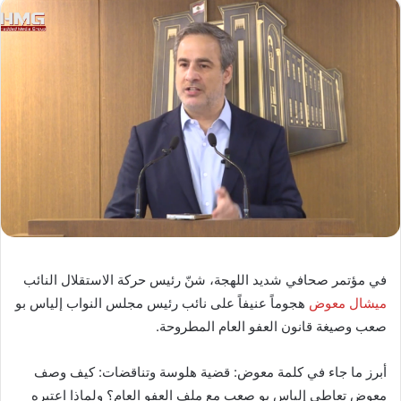
في مؤتمر صحافي شديد اللهجة، شنّ رئيس حركة الاستقلال النائب
ميشال معوض
هجوماً عنيفاً على نائب رئيس مجلس النواب إلياس بو
صعب وصيغة قانون العفو العام المطروحة.
أبرز ما جاء في كلمة معوض: قضية هلوسة وتناقضات: كيف وصف
معوض تعاطي إلياس بو صعب مع ملف العفو العام؟ ولماذا اعتبره