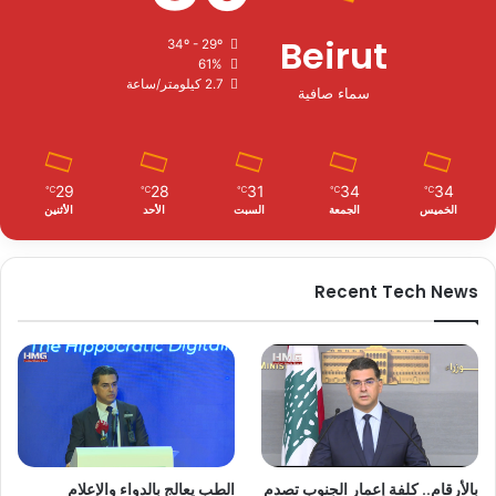
Beirut
34º - 29º
61%
2.7 كيلومتر/ساعة
سماء صافية
29
28
31
34
34
℃
℃
℃
℃
℃
الخميس
الجمعة
السبت
الأحد
الأثنين
Recent Tech News
بالأرقام.. كلفة إعمار الجنوب تصدم
الطب يعالج بالدواء والإعلام