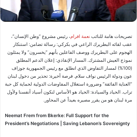
تصريحات هامة للنائب
نعمة افرام
، رئيس مشروع “وطن الإنسان”،
عقب لقائه البطريرك الراعي في بكركي: رسالة تضامن: استنكار
الهجوم على البطريرك ووصف الفاعلين بأنهم “يخسرون” ولا يمثلون
نموذج العيش المشترك. المسار الإنقاذي: إعلان الدعم المطلق
(100%) لمسار التفاوض الذي انطلق مع رئيس الجمهورية جوزاف
عون ودولة الرئيس نواف سلام. فرصة أخيرة: تحذير من دخول لبنان
“العناية الفائقة” وضرورة استغلال المفاوضات الدولية لحماية كل حبة
تراب. الحياد والسيادة: الحياد هو الأساس لنكون أسياد أنفسنا ولأول
مرة لبنان هو من يقرر مصيره بعيداً عن المحاور.
Neemat Frem from Bkerke: Full Support for the
President’s Negotiations | Saving Lebanon’s Sovereignty