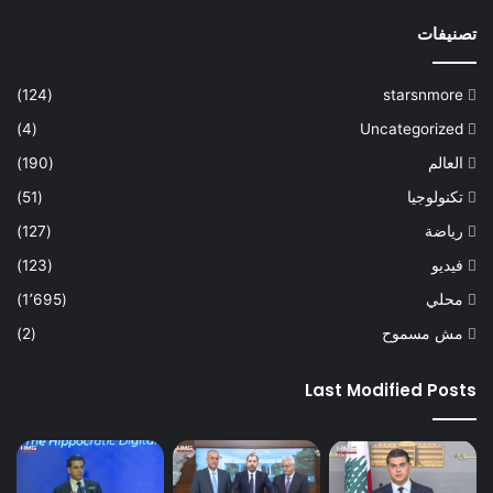
تصنيفات
(124)
starsnmore
(4)
Uncategorized
العالم
(190)
تكنولوجيا
(51)
رياضة
(127)
فيديو
(123)
محلي
(1٬695)
مش مسموح
(2)
Last Modified Posts