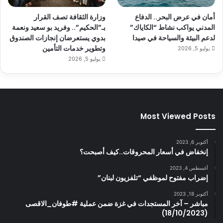
أمان في عرض البحر.. الدفاع
وزارة الثقافة تصف القرار
المدني يواكب نشاط “الكاياك”
بـ”الحكيم”.. وفريد بو سعيد ونعمة
لدعم البيئة والسياحة في صيدا
بدوي يستعرضان إنجازات الصندوق
وتطوير خدمات التأمين
يوليو 5, 2026
يوليو 5, 2026
Most Viewed Posts
أكتوبر 6, 2023
إنخفاض في أسعار المحروقات..كيف أصبحت؟
أغسطس 4, 2023
إضراب مفتوح لموظفي “تلفزيون لبنان”
أكتوبر 18, 2023
مباشر – آخر المستجدات في غزة ضمن عملية #طوفان_الاقصى
(18/10/2023)