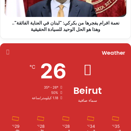
نعمة افرام يفجرها من بكركي: "لبنان في العناية الفائقة"..
وهذا هو الحل الوحيد للسيادة الحقيقية
Weather
26
℃
Beirut
35º - 26º
50%
1.18 كيلومتر/ساعة
سماء صافية
29
28
28
34
35
℃
℃
℃
℃
℃