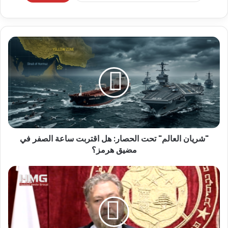
"شريان العالم" تحت الحصار: هل اقتربت ساعة الصفر في
مضيق هرمز؟