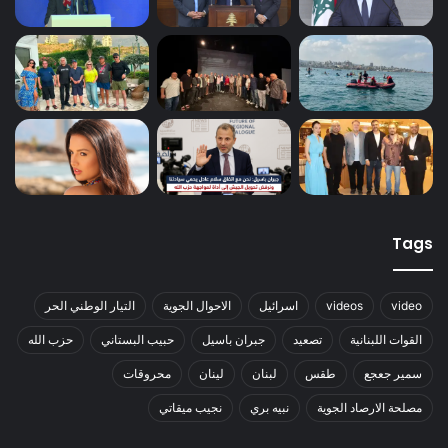
Tags
video
videos
اسرائيل
الاحوال الجوية
التيار الوطني الحر
القوات اللبنانية
تصعيد
جبران باسيل
حبيب البستاني
حزب الله
سمير جعجع
طقس
لبنان
لينان
محروقات
مصلحة الارصاد الجوية
نبيه بري
نجيب ميقاتي