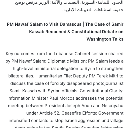
الحدود اللبنانية-السورية. التعيينات والآلية: الوزير مرقص يوضح
حقيقة استثناءات التعيينات الإدارية.
PM Nawaf Salam to Visit Damascus | The Case of Samir
Kassab Reopened & Constitutional Debate on
Washington Talks
Key outcomes from the Lebanese Cabinet session chaired
by PM Nawaf Salam: Diplomatic Mission: PM Salam leads a
high-level ministerial delegation to Syria to strengthen
bilateral ties. Humanitarian File: Deputy PM Tarek Mitri to
discuss the case of forcibly disappeared photojournalist
Samir Kassab with Syrian officials. Constitutional Clarity:
Information Minister Paul Morcos addresses the potential
meeting between President Joseph Aoun and Netanyahu
under Article 52. Ceasefire Efforts: Government
intensified contacts to stop Israeli aggression and village
destruction in the South. Border Security: Addressing