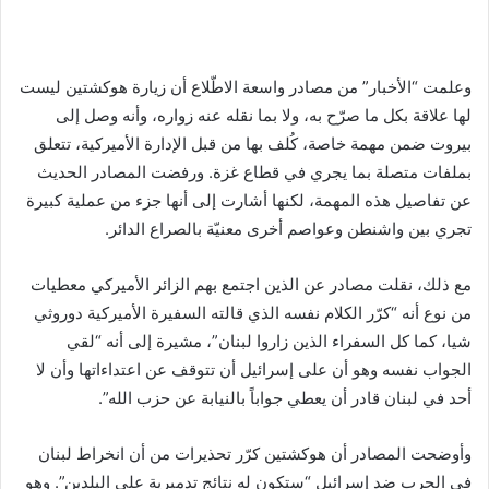
وعلمت “الأخبار” من مصادر واسعة الاطّلاع أن زيارة هوكشتين ليست
لها علاقة بكل ما صرّح به، ولا بما نقله عنه زواره، وأنه وصل إلى
بيروت ضمن مهمة خاصة، كُلف بها من قبل الإدارة الأميركية، تتعلق
بملفات متصلة بما يجري في قطاع غزة. ورفضت المصادر الحديث
عن تفاصيل هذه المهمة، لكنها أشارت إلى أنها جزء من عملية كبيرة
تجري بين واشنطن وعواصم أخرى معنيّة بالصراع الدائر.
مع ذلك، نقلت مصادر عن الذين اجتمع بهم الزائر الأميركي معطيات
من نوع أنه “كرّر الكلام نفسه الذي قالته السفيرة الأميركية دوروثي
شيا، كما كل السفراء الذين زاروا لبنان”، مشيرة إلى أنه “لقي
الجواب نفسه وهو أن على إسرائيل أن تتوقف عن اعتداءاتها وأن لا
أحد في لبنان قادر أن يعطي جواباً بالنيابة عن حزب الله”.
وأوضحت المصادر أن هوكشتين كرّر تحذيرات من أن انخراط لبنان
في الحرب ضد إسرائيل “ستكون له نتائج تدميرية على البلدين”. وهو