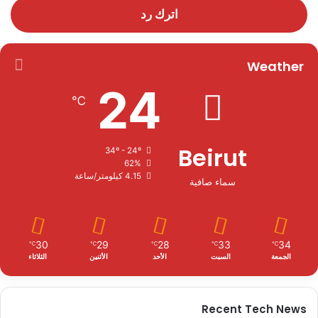
اترك رد
Weather
24
℃
Beirut
34º - 24º
62%
4.15 كيلومتر/ساعة
سماء صافية
30
29
28
33
34
℃
℃
℃
℃
℃
الجمعة
السبت
الأحد
الأثنين
الثلاثاء
Recent Tech News