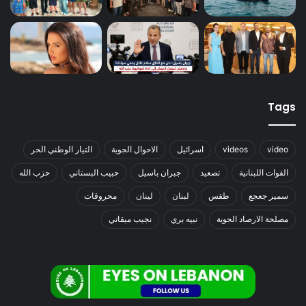
Tags
video
videos
اسرائيل
الاحوال الجوية
التيار الوطني الحر
القوات اللبنانية
تصعيد
جبران باسيل
حبيب البستاني
حزب الله
سمير جعجع
طقس
لبنان
لينان
محروقات
مصلحة الارصاد الجوية
نبيه بري
نجيب ميقاتي