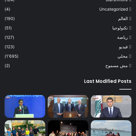
(4)
Uncategorized
العالم
(190)
تكنولوجيا
(51)
رياضة
(127)
فيديو
(123)
محلي
(1٬695)
مش مسموح
(2)
Last Modified Posts