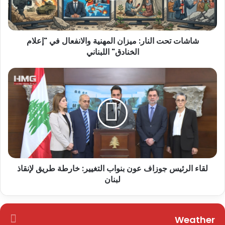
شاشات تحت النار: ميزان المهنية والانفعال في "إعلام
الخنادق" اللبناني
لقاء الرئيس جوزاف عون بنواب التغيير: خارطة طريق لإنقاذ
لبنان
Weather