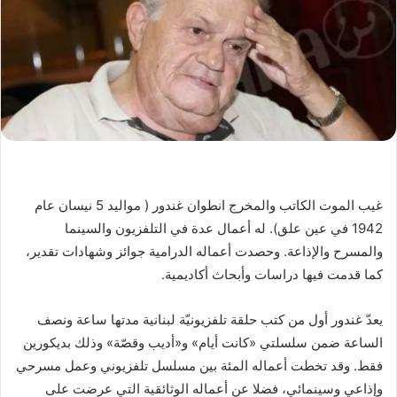
غيب الموت الكاتب والمخرج انطوان غندور ( مواليد 5 نيسان عام
1942 في عين علق). له أعمال عدة في التلفزيون والسينما
والمسرح والإذاعة. وحصدت أعماله الدرامية جوائز وشهادات تقدير،
كما قدمت فيها دراسات وأبحاث أكاديمية.
يعدّ غندور أول من كتب حلقة تلفزيونيّة لبنانية مدتها ساعة ونصف
الساعة ضمن سلسلتي «كانت أيام» و«أديب وقصّة» وذلك بديكورين
فقط. وقد تخطت أعماله المئة بين مسلسل تلفزيوني وعمل مسرحي
وإذاعي وسينمائي، فضلا عن أعماله الوثائقية التي عرضت على