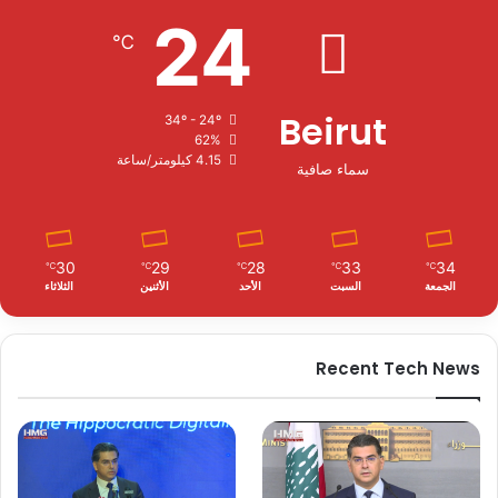
24
℃
Beirut
34º - 24º
62%
4.15 كيلومتر/ساعة
سماء صافية
30
29
28
33
34
℃
℃
℃
℃
℃
الجمعة
السبت
الأحد
الأثنين
الثلاثاء
Recent Tech News