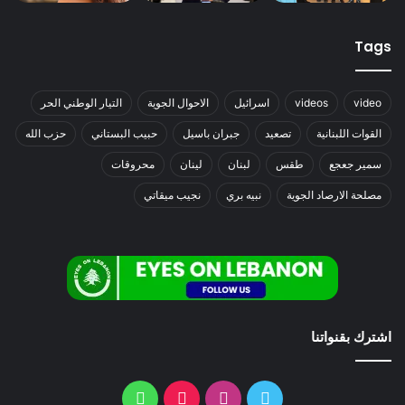
Tags
video
videos
اسرائيل
الاحوال الجوية
التيار الوطني الحر
القوات اللبنانية
تصعيد
جبران باسيل
حبيب البستاني
حزب الله
سمير جعجع
طقس
لبنان
لينان
محروقات
مصلحة الارصاد الجوية
نبيه بري
نجيب ميقاتي
اشترك بقنواتنا