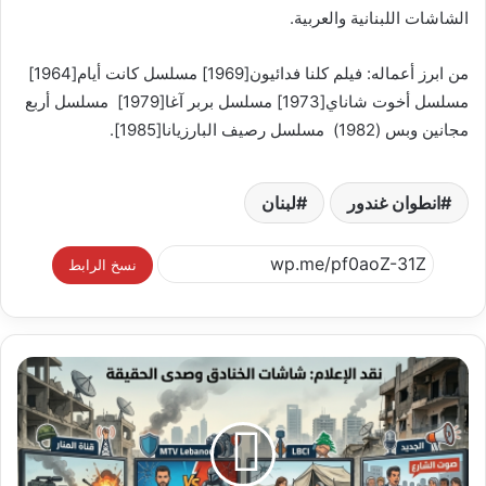
الشاشات اللبنانية والعربية.
من ابرز أعماله: فيلم كلنا فدائيون[1969] مسلسل كانت أيام[1964]
مسلسل أخوت شاناي[1973] مسلسل بربر آغا[1979] مسلسل أربع
مجانين وبس (1982) مسلسل رصيف البارزيانا[1985].
انطوان غندور
لبنان
نسخ الرابط