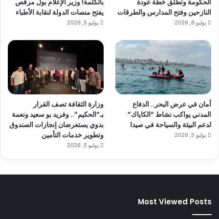
الحكومة وتطلق خطة عودة
بالكلمة! وزير الإعلام بول مرقص
النازحين وفتح المدارس والطرقات
يفتح منصات الدولة لنقابة الأطباء
يوليو 6, 2026
يوليو 5, 2026
أمان في عرض البحر.. الدفاع
وزارة الثقافة تصف القرار
المدني يواكب نشاط “الكاياك”
بـ”الحكيم”.. وفريد بو سعيد ونعمة
لدعم البيئة والسياحة في صيدا
بدوي يستعرضان إنجازات الصندوق
وتطوير خدمات التأمين
يوليو 5, 2026
يوليو 5, 2026
Most Viewed Posts