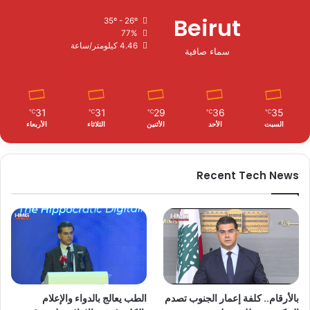
Beirut
35º - 26º
77%
4.46 كيلومتر/ساعة
سماء صافية
31
31
29
36
35
℃
℃
℃
℃
℃
السبت
الأحد
الأثنين
الثلاثاء
الأربعاء
Recent Tech News
بالأرقام.. كلفة إعمار الجنوب تصدم
الطب يعالج بالدواء والإعلام