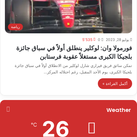
رياضة
يوليو 28, 2023
0
5٬535
فورمولا وان: لوكلير ينطلق أولاً في سباق جائزة
بلجيكا الكبرى مستغلاً عقوبة فرستابن
تمكن سائق فريق ​فيراري​ ​شارل لوكلير​ من الانطلاق أولاً في ​سباق جائزة
بلجيكا الكبرى​، يوم الأحد المقبل، رغم احتلاله المركز…
أكمل القراءة »
Weather
26
℃