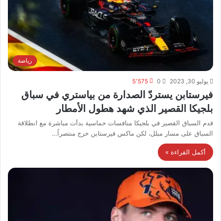
رياضة
يوليو 30, 2023
0
5٬575
فيرستابن يستردّ الصدارة من بياستري في سباق
بلجيكا القصير الذي شهد هطول الأمطار
قدم السباق القصير في بلجيكا منافسات حماسية بدأت مباشرة مع انطلاقة
السباق على مسار مبلل، لكن ماكس فيرستابن خرج منتصراً…
أكمل القراءة »