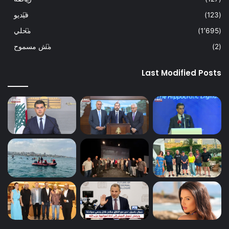
(123)
فيديو
(1٬695)
محلي
(2)
مش مسموح
Last Modified Posts