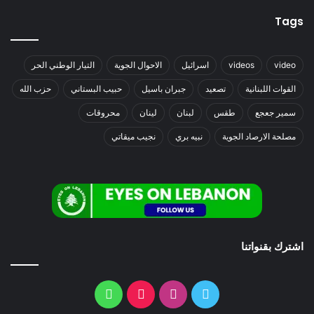
Tags
video
videos
اسرائيل
الاحوال الجوية
التيار الوطني الحر
القوات اللبنانية
تصعيد
جبران باسيل
حبيب البستاني
حزب الله
سمير جعجع
طقس
لبنان
لينان
محروقات
مصلحة الارصاد الجوية
نبيه بري
نجيب ميقاتي
اشترك بقنواتنا