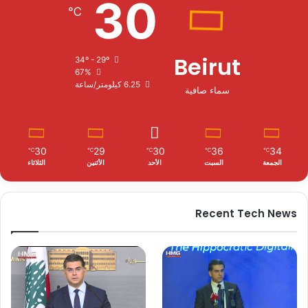
30
℃
Beirut
34º - 29º
67%
6.25 كيلومتر/ساعة
سماء صافية
30
29
30
36
34
℃
℃
℃
℃
℃
الجمعة
السبت
الأحد
الأثنين
الثلاثاء
Recent Tech News