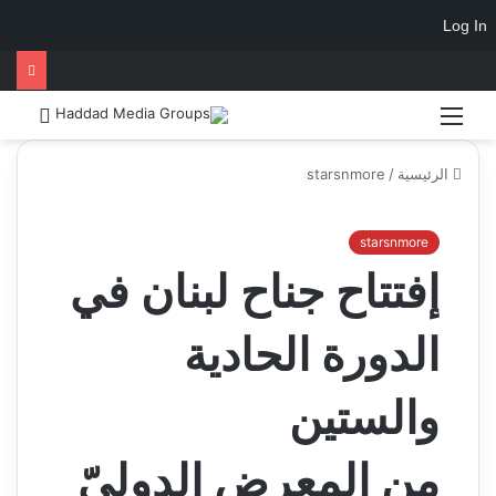
Log In
الرئيسية
/
starsnmore
starsnmore
إفتتاح جناح لبنان في
الدورة الحادية
والستين
من المعرض الدوليّ