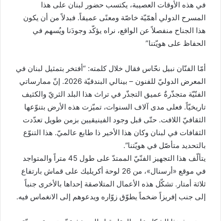
في هذه الأوقات العصيبة، يكتسب حضور لبنان على هذا
المسرح الدولي أهمّيّة خاصّة ومعنًى عميقاً. فبدلاً من أن يكون
هذا الجناح منفصلاً عن الواقع، نراه يؤكّد وجودَنا ويُسهم في
الحفاظ على هويّتنا”
أمّا الفنّان نبيل نحّاس فقال خلال كلمته: “أفتخر بتمثيل لبنان في
المعرض الدوليّ للفنون – بينالي البندقيّة 2026. إنّ ممارساتي
الفنّيّة متجذّرةٌ عميق التجذّر في تراث هذا البلد الثريّ والكثيف
تاريخيّاً. فعلى مدى آلاف السنوات، تميّزت هذه الأرض بتنوّعها
الثقافيّ اللافت. حتّى قبل وجود الفينيقيين بزمن طويل تعدّدت
الثقافات في لبنان وكان هذا الأخير ذا طابع عالميّ. هذا التنوّع
بالتحديد متأصّل في هويّتنا”.
يتألّف هذا التجهيز الفنّيّ الممتدّ على طول 45 متراً والمتواجد
في موقع «أرسنال»، من 26 لوحة أكريليك على قماش بارتفاع
ثلاثة أمتار. تشكّل هذه الأعمال المتلاصقة إحداها بالأخرى جنباً
إلى جنب إفريزاً ضخماً يطوّق زوّاره ويدعوهم إلى الانغماس فيه.