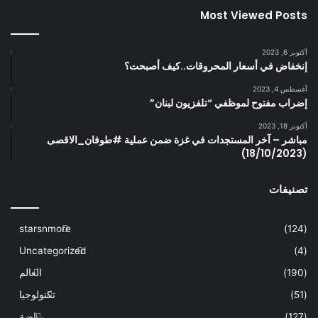
Most Viewed Posts
أكتوبر 6, 2023
إنخفاض في أسعار المحروقات..كيف أصبحت؟
أغسطس 4, 2023
إضراب مفتوح لموظفي “تلفزيون لبنان”
أكتوبر 18, 2023
مباشر – آخر المستجدات في غزة ضمن عملية #طوفان_الاقصى
(18/10/2023)
تصنيفات
starsnmore
(124)
Uncategorized
(4)
(190)
العالم
(51)
تكنولوجيا
(127)
رياضة