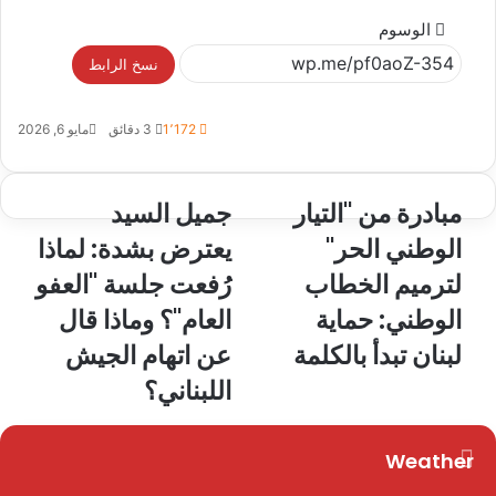
الوسوم
نسخ الرابط
1٬172
3 دقائق
مايو 6, 2026
مبادرة من "التيار
جميل السيد
الوطني الحر"
يعترض بشدة: لماذا
لترميم الخطاب
رُفعت جلسة "العفو
الوطني: حماية
العام"؟ وماذا قال
لبنان تبدأ بالكلمة
عن اتهام الجيش
اللبناني؟
Weather