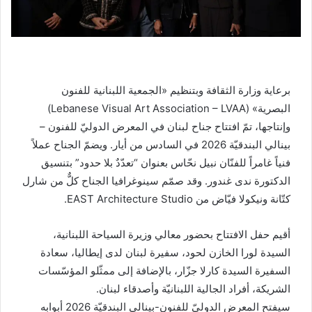
برعاية وزارة الثقافة وبتنظيم «الجمعية اللبنانية للفنون
البصرية» (Lebanese Visual Art Association – LVAA)
وإنتاجها، تمّ افتتاح جناح لبنان في المعرض الدوليّ للفنون –
بينالي البندقيّة 2026 في السادس من أيار. ويضمّ الجناح عملاً
فنياً غامراً للفنّان نبيل نحّاس بعنوان “تعدّدٌ بلا حدود” بتنسيق
الدكتورة ندى غندور. وقد صمّم سينوغرافيا الجناح كلٌّ من شارل
كتّانة ونيكولا فيّاض من EAST Architecture Studio.
أقيم حفل الافتتاح بحضور معالي وزيرة السياحة اللبنانية،
السيدة لورا الخازن لحود، سفيرة لبنان لدى إيطاليا، سعادة
السفيرة السيدة كارلا جزّار، بالإضافة إلى ممثّلو المؤسّسات
الشريكة، أفراد الجالية اللبنانيّة وأصدقاء لبنان.
سيفتح المعرض الدوليّ للفنون-بينالي البندقيّة 2026 أبوابه