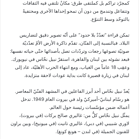
كمجرّد تراكم بل كملتقى طرق: مكانٌ تلتقي فيه الثقافات
وتتفاعل وتندمج من دون أن تمحو إحداها الأخرى ومحتفيةً
بالتوحّد وسط التنوّع.
تمكن قراءة “تعدّدٌ بلا حدود” على أنّه تصوير دقيق لتضاريس
البلاد. فبالنسبة إلى الفنّان، تقدّم ذاكرة الأرض الأمّ تعدّديّة
صوتيّة تصوغها رجعات وتردّدات تصل بأصدائها حتّى حياته نفسها:
فبعد نشوئه بين لبنان والقاهرة، استقرّ نبيل نحّاس في نيويورك.
وعقِب 18 عاماً من الغياب، ومع انتهاء الحرب الأهليّة، عاد إلى
لبنان في زيارة قصيرة كانت بداية عودات لاحقة متزايدة.
يُعدّ نبيل نحّاس أحد أبرز الفاعلين في المشهد الفنّيّ المعاصر.
هو رسّام لبنانيّ-أميركيّ ولد في بيروت العامَ 1949. تدخل
أعماله ضمن مؤسّسات رئيسة حول العالم.
يمثّل نبيل نحّاس كلٌّ من: غاليري صالح بركات (في بيروت)،
لاوري شبيبي (في دبي)، غاليري تانيت (في ميونيخ)، وبين براون
للفنون الجميلة (في لندن – هونغ كونغ).