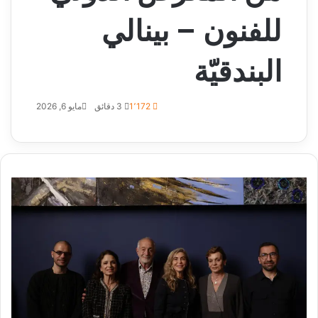
للفنون – بينالي
البندقيّة
1٬172
3 دقائق
مايو 6, 2026