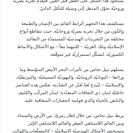
يستحوذ هذا الشكل على العقل قبل العين: فيقدّم تجربة بصريّة
وروحيّة تحوّل المذهل إلى وسيلة للتأمّل الذاتيّ.
يستكشف هذا التجهيز الرابطَ القائمَ بين الإنسان والطبيعة
والكون من خلال تجربة بصريّة وروحانيّة، حيث تتقاطع أنواع
مختلفة من التجريدات الهندسيّة المستمدّة من التقاليد
الإسلاميّة وتلك الغربيّة – كلتيهما معاً – مع الأشكال والأنماط
الكسوريّة، لتشكّل استمراريّة غير متوقّعة.
يستلهم نبيل نحاس من تأثيرات البحر الأبيض المتوّسط وما
وراءها – اليونانيّة الرومانيّة، واليهوديّة المسيحيّة، والبيزنطيّة،
والإسلاميّة – ليُبدع لغةً تُعبّر عن التعدّدية. تعكس هذه العناصر
خاصّيّة لبنان ذي الثقافات المتعدّدة؛ لبنان المركّب والكثيف
والنابض بالحياة والذي قولبته الحضارات المتعاقبة عليه.
يربط نبيل نحاس، من خلال إطار رمزيّ، بين الأرض والسماء،
وبين العالم اللامتناهي الصِغَر والعالم اللامتناهي الكِبَر.
وتستحضر الأشكال الهندسيّة الإسلاميّة – كالمضلّعات واللوالب