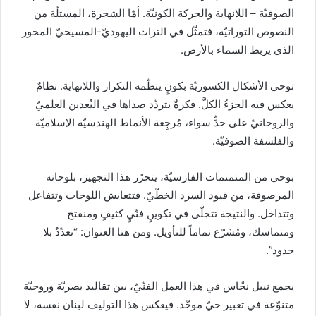
الصوفيّة – اللانهاية والحركة الكونيّة. أمّا الشجرة، المستلّة من
النصوص التوراتيّة، فتمثّل في التراث اليهوديّ-المسيحيّ المحور
الذي يربط السماء بالأرض.
توحي الأشكال الكسوريّة بكونٍ ينظّمه التكرار واللانهاية. نظامٌ
يعكس فيه الجزءُ الكلَّ. فكرةٌ يتردّد صداها في البُعدين العلميّ
والروحانيّ على حدٍّ سواء، مُرجِعة الأنماط الهندسيّة الإسلاميّة
والفلسفة الصوفيّة.
بوحي من المنمنمات الفارسيّة، يتحرّر هذا التجهيز، بلوحاته
المرصوفة، من قيود السرد الخطّيّ. فتتعايش اللوحات وتتفاعل
وتتداخل. والنتيجة تتجلّى في تكوينٍ فنّيٍ كثيفٍ ومنفتح
ومتماسك، ومُشرّع تماماً للتأويل. ومن هنا العنوان: “تعدّدٌ بلا
حدود”.
يجمع نبيل نحّاس في هذا العمل الفنّيّ، بين تقاليد بصريّة وروحيّة
متنوّعة في تعبير حيّ موحّد. فيعكس هذا التوليف لبنان نفسه، لا