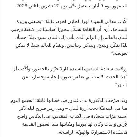
للجمهور يوم 9 أيار ليستمرّ حتّى يوم 22 تشرين الثاني 2026.
أكّدت معالي السيدة لورا الخازن لحود، قائلةً: “بصفتي وزيرة
للسياحة، أرى أن الثقافة تشكّل محورًا أساسيًا في كيفية ترحيب
لبنان بالعالم. إن الزائر الذي يأتي إلى لبنان سيرى بلدًا جميلًا،
بلدًا يفكّر، ويبدع، ويتذكّر، ويناقش، ويقدّم للعالم شيئًا لا يمكن
تعويضه.”
ورحّبت سعادة السفيرة السيدة كارلا جزّار بالحضور، وأكّدت أن:
“هذا الحدث الاستثنائي يعكس صورة إيجابية وحضارية عن
لبنان.”
وقد صرّحت الدكتورة ندى غندور في خطابها قائلة: “نجتمع اليوم
هنا في البندقيّة تحت أرزة لبنان – وهي رمز صريح لبلد ذُكر
اسمه مرّات متعدّدة في الكتاب المقدس، في انعكاس واضح
لأرض وُجدت وكان لها دورها ومكانتها منذ العصور القديمة
مُجسّدة الاستمراريّة والهويّة الراسخة.