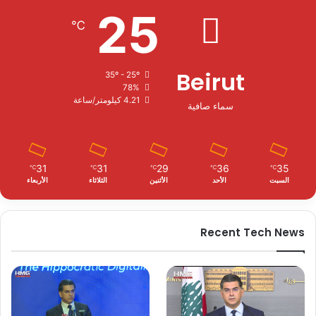
25
℃
Beirut
35º - 25º
78%
4.21 كيلومتر/ساعة
سماء صافية
31
31
29
36
35
℃
℃
℃
℃
℃
السبت
الأحد
الأثنين
الثلاثاء
الأربعاء
Recent Tech News