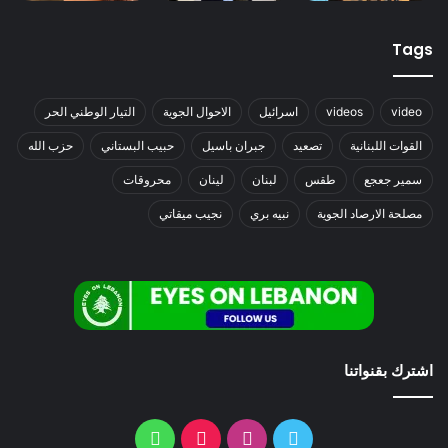
Tags
video
videos
اسرائيل
الاحوال الجوية
التيار الوطني الحر
القوات اللبنانية
تصعيد
جبران باسيل
حبيب البستاني
حزب الله
سمير جعجع
طقس
لبنان
لينان
محروقات
مصلحة الارصاد الجوية
نبيه بري
نجيب ميقاتي
اشترك بقنواتنا