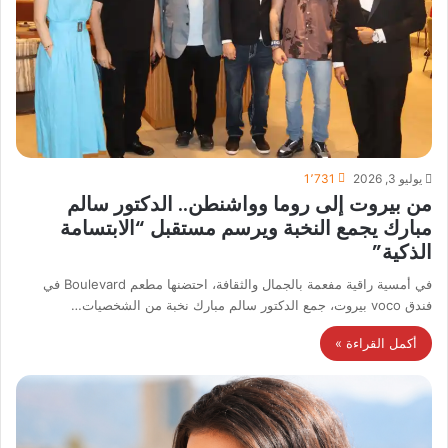
يوليو 3, 2026
1٬731
من بيروت إلى روما وواشنطن.. الدكتور سالم
مبارك يجمع النخبة ويرسم مستقبل “الابتسامة
الذكية”
في أمسية راقية مفعمة بالجمال والثقافة، احتضنها مطعم Boulevard في
فندق voco بيروت، جمع الدكتور سالم مبارك نخبة من الشخصيات…
أكمل القراءة »