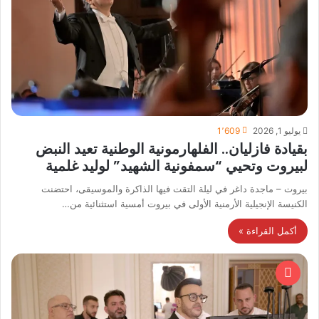
يوليو 1, 2026
1٬609
بقيادة فازليان.. الفلهارمونية الوطنية تعيد النبض
لبيروت وتحيي “سمفونية الشهيد” لوليد غلمية
بيروت – ماجدة داغر في ليلة التقت فيها الذاكرة والموسيقى، احتضنت
الكنيسة الإنجيلية الأرمنية الأولى في بيروت أمسية استثنائية من…
أكمل القراءة »