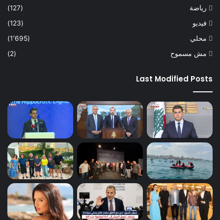
رياضة
(127)
فيديو
(123)
محلي
(1٬695)
مش مسموح
(2)
Last Modified Posts