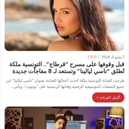
يوليو 3, 2026
1٬675
قبل وقوفها على مسرح “قرطاج”.. التونسية ملكة
تُطلق “ناسي ليالينا” وتستعد لـ 8 مفاجآت جديدة
طرحت الفنانة التونسية ملكة أحدث أعمالها الغنائية بعنوان “ناسي ليالينا” عبر
جميع المنصات الموسيقية الرقمية وقناتها الرسمية على “يوتيوب”. ويأتي…
أكمل القراءة »