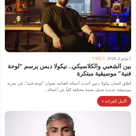
يوليو 3, 2026
1٬652
بين الشعبي والكلاسيكي.. نيكولا دبس يرسم “لوحة
فنية” موسيقية مبتكرة
أطلق الفنان نيكولا دبس أحدث أعماله الغنائية بعنوان “لوحة فنية”، في تجربة
موسيقية جديدة تحمل بصمة مختلفة كلياً عن أعماله…
أكمل القراءة »