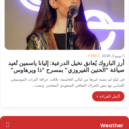
يونيو 3, 2026
1٬253
أرز الباروك يُعانق نخيل الدرعية: إليانا ياسمين تُعيد
صياغة “الحنين الفيروزي” بمسرح “ذا ويرهاوس”
في ليلةٍ لم تشبه غيرها من ليالي العاصمة، تلاقت عراقة التراث الموسيقي
اللبناني مع نبض الحراك الثقافي السعودي المعاصر. وتحت…
أكمل القراءة »
Weather