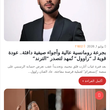
يوليو 1, 2026
1٬602
بجرعة رومانسية عالية وأجواء صيفية دافئة.. عودة
قوية لـ “راوول” تُمهد لتصدر “الترند”
بعد فترة غياب أثارت قلق محبيه، وتحديداً عقب تعرض حسابه الرسمي على
منصة “إنستغرام” لعملية قرصنة مفاجئة، عاد الفنان راوول…
أكمل القراءة »