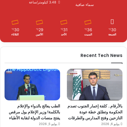
3.48 كيلومتر/ساعة
سماء صافية
30
29
31
36
30
℃
℃
℃
℃
℃
الجمعة
السبت
الأحد
الأثنين
الثلاثاء
Recent Tech News
بالأرقام.. كلفة إعمار الجنوب تصدم
الطب يعالج بالدواء والإعلام
الحكومة وتطلق خطة عودة
بالكلمة! وزير الإعلام بول مرقص
النازحين وفتح المدارس والطرقات
يفتح منصات الدولة لنقابة الأطباء
يوليو 6, 2026
يوليو 5, 2026