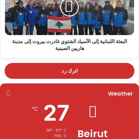
البعثة اللبنانية إلى الآسياد الشتوي غادرت بيروت إلى مدينة
هاربين الصينية
اترك رد
Weather
27
℃
Beirut
30º - 27º
75%