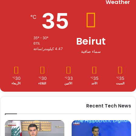
Weather
35
℃
Beirut
35º - 30º
61%
4.47 كيلومتر/ساعة
سماء صافية
30
30
33
35
35
℃
℃
℃
℃
℃
السبت
الأحد
الأثنين
الثلاثاء
الأربعاء
Recent Tech News