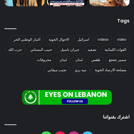
Tags
video
videos
اسرائيل
الاحوال الجوية
التيار الوطني الحر
القوات اللبنانية
تصعيد
جبران باسيل
حبيب البستاني
حزب الله
سمير جعجع
طقس
لبنان
لينان
محروقات
مصلحة الارصاد الجوية
نبيه بري
نجيب ميقاتي
اشترك بقنواتنا