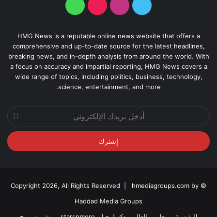
HMG News is a reputable online news website that offers a
comprehensive and up-to-date source for the latest headlines,
breaking news, and in-depth analysis from around the world. With
a focus on accuracy and impartial reporting, HMG News covers a
wide range of topics, including politics, business, technology,
science, entertainment, and more.
أدخل
بريدك
الإلكتروني
hmediagroups.com by
© Copyright 2026, All Rights Reserved |
Haddad Media Groups
الرئيسية
محلي
العالم
تكنولوجيا
starsnmore
مش مسموح