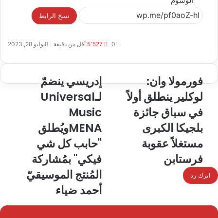
الوسوم
نسخ الرابط
0
5٬527
أقل من دقيقة
يوليو 28, 2023
فورمولا وان:
إدريسي ينضمّ
لوكلير ينطلق أولاً
لـUniversal
في سباق جائزة
Music
بلجيكا الكبرى
MENAويُطلق
مستغلاً عقوبة
"حابب كل شي
فرستابن
فيكي" بمُشاركة
المُنتج الموسيقيّ
اترك رد
أحمد ضياء