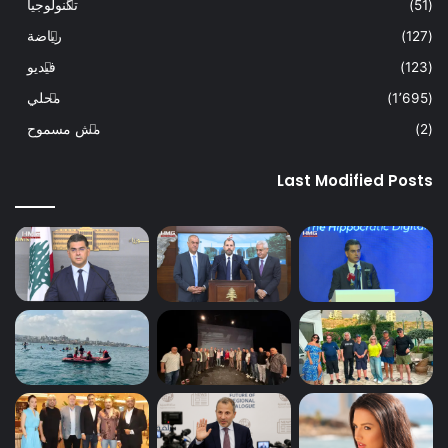
(51)
تكنولوجيا
(127)
رياضة
(123)
فيديو
(1٬695)
محلي
(2)
مش مسموح
Last Modified Posts