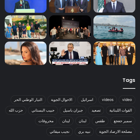
Tags
video
videos
اسرائيل
الاحوال الجوية
التيار الوطني الحر
القوات اللبنانية
تصعيد
جبران باسيل
حبيب البستاني
حزب الله
سمير جعجع
طقس
لبنان
لينان
محروقات
مصلحة الارصاد الجوية
نبيه بري
نجيب ميقاتي