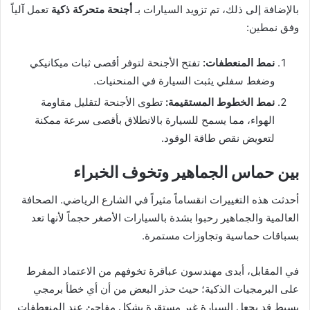
بالإضافة إلى ذلك، تم تزويد السيارات بـ
أجنحة متحركة ذكية
تعمل آلياً
وفق نمطين:
نمط المنعطفات:
تفتح الأجنحة لتوفر أقصى ثبات ميكانيكي
وضغط سفلي يثبت السيارة في المنحنيات.
نمط الخطوط المستقيمة:
تطوى الأجنحة لتقليل مقاومة
الهواء، مما يسمح للسيارة بالانطلاق بأقصى سرعة ممكنة
لتعويض نقص طاقة الوقود.
بين حماس الجماهير وتخوف الخبراء
أحدثت هذه التغييرات انقساماً مثيراً في الشارع الرياضي. الصحافة
العالمية والجماهير رحبوا بشدة بالسيارات الأصغر حجماً لأنها تعد
بسباقات حماسية وتجاوزات مستمرة.
في المقابل، أبدى مهندسون عباقرة تخوفهم من الاعتماد المفرط
على البرمجيات الذكية؛ حيث حذر البعض من أن أي خطأ برمجي
بسيط قد يجعل السيارة غير مستقرة بشكل مفاجئ عند المنعطفات