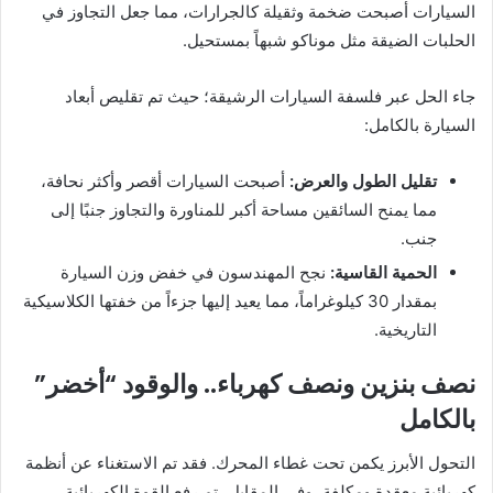
السيارات أصبحت ضخمة وثقيلة كالجرارات، مما جعل التجاوز في
الحلبات الضيقة مثل موناكو شبهاً بمستحيل.
جاء الحل عبر فلسفة السيارات الرشيقة؛ حيث تم تقليص أبعاد
السيارة بالكامل:
تقليل الطول والعرض:
أصبحت السيارات أقصر وأكثر نحافة،
مما يمنح السائقين مساحة أكبر للمناورة والتجاوز جنبًا إلى
جنب.
الحمية القاسية:
نجح المهندسون في خفض وزن السيارة
بمقدار 30 كيلوغراماً، مما يعيد إليها جزءاً من خفتها الكلاسيكية
التاريخية.
نصف بنزين ونصف كهرباء.. والوقود “أخضر”
بالكامل
التحول الأبرز يكمن تحت غطاء المحرك. فقد تم الاستغناء عن أنظمة
كهربائية معقدة ومكلفة، وفي المقابل، تم رفع القوة الكهربائية