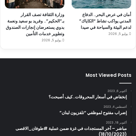
أمان في عرض البحر.. الدفاع
وزارة الثقافة تصف القرار
المدني يواكب نشاط “الكاياك”
بـ”الحكيم”.. وفريد بو سعيد ونعمة
لدعم البيئة والسياحة في صيدا
بدوي يستعرضان إنجازات الصندوق
وتطوير خدمات التأمين
يوليو 5, 2026
يوليو 5, 2026
Most Viewed Posts
أكتوبر 6, 2023
إنخفاض في أسعار المحروقات..كيف أصبحت؟
أغسطس 4, 2023
إضراب مفتوح لموظفي “تلفزيون لبنان”
أكتوبر 18, 2023
مباشر – آخر المستجدات في غزة ضمن عملية #طوفان_الاقصى
(18/10/2023)