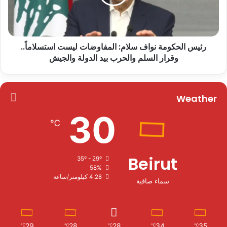
رئيس الحكومة نواف سلام: المفاوضات ليست استسلاماً..
وقرار السلم والحرب بيد الدولة والجيش
Weather
30
℃
Beirut
35º - 29º
58%
4.28 كيلومتر/ساعة
سماء صافية
29
28
28
34
35
℃
℃
℃
℃
℃