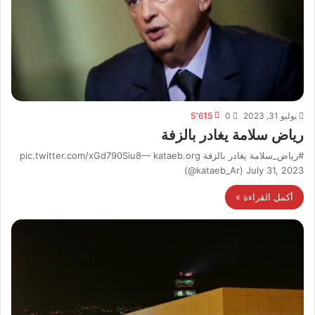
يوليو 31, 2023
0
5٬615
رياض سلامة يغادر بالزفة
#رياض_سلامة يغادر بالزفة pic.twitter.com/xGd790Siu8— kataeb.org
(@kataeb_Ar) July 31, 2023
أكمل القراءة »