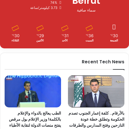
Beirut
74%
3.73 كيلومتر/ساعة
سماء صافية
30
29
31
36
30
℃
℃
℃
℃
℃
الجمعة
السبت
الأحد
الأثنين
الثلاثاء
Recent Tech News
بالأرقام.. كلفة إعمار الجنوب تصدم
الطب يعالج بالدواء والإعلام
الحكومة وتطلق خطة عودة
بالكلمة! وزير الإعلام بول مرقص
النازحين وفتح المدارس والطرقات
يفتح منصات الدولة لنقابة الأطباء