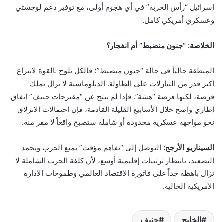
إسرائيل “رأس الحربة” في أي هجوم أولى، مع توفير دعم لوجستي
وعسكري أمريكي كامل.
الخلاصة: “جنون منضبط” أم انفجار؟
المنطقة حالياً في حالة “جنون منضبط”؛ فالكل يلوح بالقوة لانتزاع
أكبر قدر من التنازلات على الطاولة. الدبلوماسية لا تزال تملك
فرصة، لكنها فرصة “هشة”. فإذا لم ينتج عن “مقترحات جنيف” اتفاق
إطاري واضح خلال الأسابيع القليلة القادمة، فإن احتمالات الانزلاق
نحو مواجهة عسكرية محدودة أو شاملة ستصبح واقعاً لا مفر منه.
السيناريو الأرجح:
التوصل إلى “تفاهم مؤقت” يمنع الحرب ويجمد
التصعيد، بانتظار ترتيبات إقليمية أوسع، لأن كلفة الحرب الشاملة لا
تزال باهظة جداً على فاتورة الاقتصاد العالمي وطموحات الإدارة
الأمريكية الحالية.
الخليج
جنيف