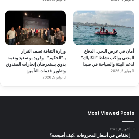
أمان في عرض البحر.. الدفاع
وزارة الثقافة تصف القرار
المدني يواكب نشاط “الكاياك”
بـ”الحكيم”.. وفريد بو سعيد ونعمة
لدعم البيئة والسياحة في صيدا
بدوي يستعرضان إنجازات الصندوق
وتطوير خدمات التأمين
يوليو 5, 2026
يوليو 5, 2026
Most Viewed Posts
أكتوبر 6, 2023
إنخفاض في أسعار المحروقات..كيف أصبحت؟