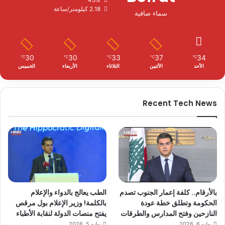
43%
2.18 كيلومتر/ساعة
سماء صافية
30
30
33
37
34
℃
℃
℃
℃
℃
الأحد
الأثنين
الثلاثاء
الأربعاء
الخميس
Recent Tech News
بالأرقام.. كلفة إعمار الجنوب تصدم
الطب يعالج بالدواء والإعلام
الحكومة وتطلق خطة عودة
بالكلمة! وزير الإعلام بول مرقص
النازحين وفتح المدارس والطرقات
يفتح منصات الدولة لنقابة الأطباء
يوليو 6, 2026
يوليو 5, 2026