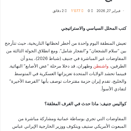
فبراير 27, 2026
0
1٬077
2 دقائق
كتب المحلل السياسي والاستراتيجي
تعيش المنطقة اليوم واحدة من أخطر لحظاتها التاريخية، حيث تتأرجح
بين “سلام الشجعان” و”انفجار شامل”. ومع انطلاق الجولة الثالثة من
المفاوضات غير المباشرة في جنيف (شباط 2026)، يبدو أن
الطرفين،
واشنطن
وطهران، قد دخلا مرحلة “عض الأصابع” النهائية.
فبينما تحشد الولايات المتحدة تعزيزاتها العسكرية في المتوسط
والخليج، تقدم إيران حزمة مقترحات توصف بأنها “الفرصة الأخيرة”
لتفادي الأسوأ.
كواليس جنيف: ماذا حدث في الغرف المغلقة؟
المفاوضات التي تجري بوساطة عمانية ومشاركة مباشرة من
المبعوث الأمريكي ستيف ويتكوف ووزير الخارجية الإيراني عباس