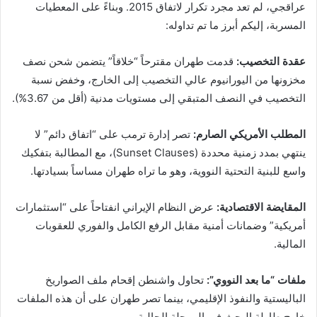
عراقجي، لم تعد مجرد تكرار لاتفاق 2015. وبناءً على المعطيات
المسربة، إليكم أبرز ما تم تداوله:
عقدة التخصيب:
قدمت طهران مقترحاً “خلاقاً” يتضمن شحن نصف
مخزونها من اليورانيوم عالي التخصيب إلى الخارج، وخفض نسبة
التخصيب في النصف المتبقي إلى مستويات مدنية (أقل من 3.67%).
المطلب الأمريكي الصارم:
تصر إدارة ترمب على “اتفاق دائم” لا
ينتهي بمدد زمنية محددة (Sunset Clauses)، مع المطالبة بتفكيك
واسع للبنية التحتية النووية، وهو ما تراه طهران مساساً بسيادتها.
المقايضة الاقتصادية:
عرض النظام الإيراني انفتاحاً على “استثمارات
أمريكية” وضمانات أمنية مقابل الرفع الكامل والفوري للعقوبات
المالية.
ملفات “ما بعد النووي”:
تحاول واشنطن إقحام ملف الصواريخ
الباليستية والنفوذ الإقليمي، بينما تصر طهران على أن هذه الملفات
خارج طاولة البحث في المرحلة الحالية.