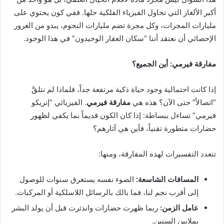
أكبر الألغاز التي تحاول الفيزياء الفلكية حلها. ففي كون يحتوي على
مليارات المجرات، وكل مجرة تضم مليارات النجوم، يبدو من الغرور
الإحصائي أن نعتقد أننا “سكان العقار الوحيدون” في هذا الوجود.
مفارقة فيرمي: أين الجميع؟
إذا كانت احتمالية وجود حياة ذكية مرتفعة جداً، فلماذا لم نتلقَّ
“اتصالاً” حتى الآن؟ هذه هي
مفارقة فيرمي
. الفيزيائي “إنريكو
فيرمي” تساءل ببساطة: إذا كان الكون قديماً بما يكفي لظهور
حضارات متطورة تقنياً، فأين هي آثارهم؟
تتعدد التفسيرات لهذه المفارقة، ومنها:
المسافات الشاسعة:
الضوء نفسه يستغرق سنوات للوصول
إلى أقرب نجم لنا، فما بالك بالرسائل اللاسلكية أو المركبات.
عامل الزمن:
ربما ظهرت حضارات واندثرت قبل أن يولد البشر
بملايين السنين.