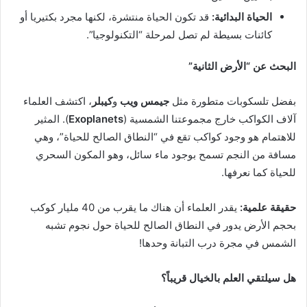
الحياة البدائية:
قد تكون الحياة منتشرة، لكنها مجرد بكتيريا أو
كائنات بسيطة لم تصل لمرحلة “التكنولوجيا”.
البحث عن “الأرض الثانية”
بفضل تلسكوبات متطورة مثل
جيمس ويب
و
كيبلر
، اكتشف العلماء
آلاف الكواكب خارج مجموعتنا الشمسية (
Exoplanets
). المثير
للاهتمام هو وجود كواكب تقع في “النطاق الصالح للحياة”، وهي
مسافة من النجم تسمح بوجود ماء سائل، وهو المكون السحري
للحياة كما نعرفها.
حقيقة علمية:
يقدر العلماء أن هناك ما يقرب من 40 مليار كوكب
بحجم الأرض يدور في النطاق الصالح للحياة حول نجوم تشبه
الشمس في مجرة درب التبانة وحدها!
هل سيلتقي العلم بالخيال قريباً؟