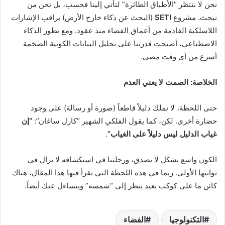
نحن لا ننتظر “الأطباق الطائرة” لتأتي إلينا فحسب، بل نحن من
نبحث. مشروع
SETI
(البحث عن ذكاء خارج الأرض) يراقب الإشارات
اللاسلكية القادمة من أعماق الفضاء منذ عقود. ومع تطور الذكاء
الاصطناعي، أصبحت قدرتنا على تحليل البيانات الكونية الضخمة
أسرع من أي وقت مضى.
الخلاصة: الصمت لا يعني العدم
حتى اللحظة، لا نملك دليلاً قاطعاً (صورة أو رسالة) على وجود
حضارة أخرى. لكن، كما يقول الفلكي الشهير “كارل ساغان”:
“إن
غياب الدليل ليس دليلاً على الغياب”
.
الكون واسع بشكل لا يصدق، ورحلتنا في استكشافه لا تزال في
ثوانيها الأولى. ربما في هذه اللحظة التي تقرأ فيها هذا المقال، هناك
كائن ما على كوكب بعيد ينظر إلى “شمسه” ويتساءل عنك أيضاً.
التكنولوجيا
الفضاء