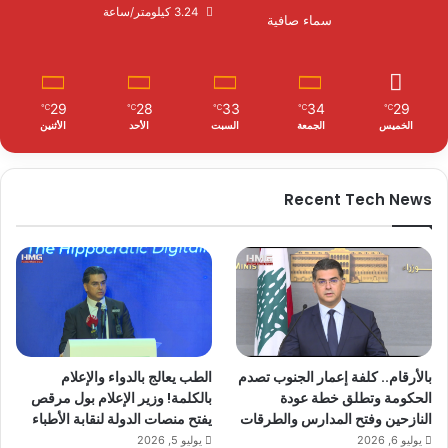
3.24 كيلومتر/ساعة
سماء صافية
29
28
33
34
29
℃
℃
℃
℃
℃
الخميس
الجمعة
السبت
الأحد
الأثنين
Recent Tech News
بالأرقام.. كلفة إعمار الجنوب تصدم
الطب يعالج بالدواء والإعلام
الحكومة وتطلق خطة عودة
بالكلمة! وزير الإعلام بول مرقص
النازحين وفتح المدارس والطرقات
يفتح منصات الدولة لنقابة الأطباء
يوليو 6, 2026
يوليو 5, 2026