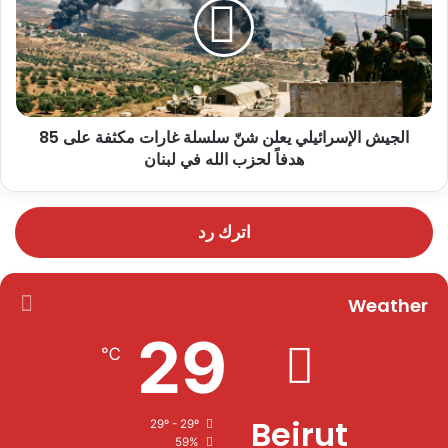
الجيش الإسرائيلي يعلن شنّ سلسلة غارات مكثفة على 85
هدفاً لحزب الله في لبنان
اترك رد
Weather
29
℃
Beirut
29º - 29º
59%