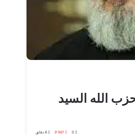
حزب الله السيد
0
9٬997
6 دقائق