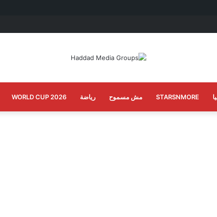
ا
STARSNMORE
مش مسموح
رياضة
WORLD CUP 2026