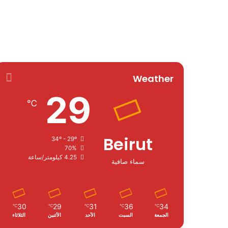
Weather
29
℃
Beirut
34º - 29º
70%
4.25 كيلومتر/ساعة
سماء صافية
30
29
31
36
34
℃
℃
℃
℃
℃
الجمعة
السبت
الأحد
الأثنين
الثلاثاء